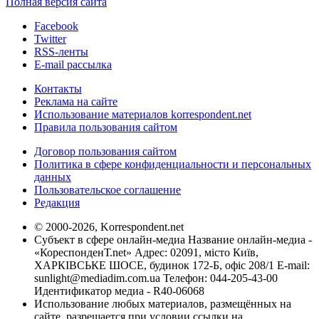
Полная версия сайта
Facebook
Twitter
RSS-ленты
E-mail рассылка
Контакты
Реклама на сайте
Использование материалов korrespondent.net
Правила пользования сайтом
Договор пользования сайтом
Политика в сфере конфиденциальности и персональных
данных
Пользовательское соглашение
Редакция
© 2000-2026, Korrespondent.net
Субъект в сфере онлайн-медиа Название онлайн-медиа -
«КореспонденТ.net» Адрес: 02091, місто Київ,
ХАРКІВСЬКЕ ШОСЕ, будинок 172-Б, офіс 208/1 E-mail:
sunlight@mediadim.com.ua
Телефон: 044-205-43-00
Идентификатор медиа - R40-06068
Использование любых материалов, размещённых на
сайте, разрешается при условии ссылки на