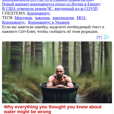
Новый вариант коронавируса попал из Индии в Европу
В США отменили режим ЧС, введенный из-за COVID
СПЕЦТЕМА:
Коронавирус
ТЕГИ:
Минздрав
,
вакцина
,
вакцинация
,
МОЗ
,
Коронавирус
,
Коронавирус в Украине
Если вы заметили ошибку, выделите необходимый текст и
нажмите Ctrl+Enter, чтобы сообщить об этом редакции.