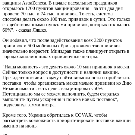
вакцины AstraZeneca. В начале пасхальных праздников
открылось 1700 пунктов вакцинирования – за эти два дня
провели 70 тыс. и 74 тыс. прививок. То есть, система
способна делать около 100 тыс. прививок в сутки. Это только
с задействованными пунктами прививок, которых открылось
60%", - сказал Ляшко.
Он добавил, что после задействования всех 3200 пунктов
прививок и 500 мобильных бригад количество прививок
значительно возрастет. Минздрав также планирует открыть в
городах-миллионниках прививочные центры.
"Наша мощность - это делать около 10 млн прививок в месяц.
Сейчас только вопрос в доступности и наличии вакцин.
Президент поставил задачу найти возможности и приблизить
поставки, чтобы организовать максимально прививки ко Дню
Независимости - есть цель - вакцинировать 50%.
Потенциально мы ее можем выполнить, будем стараться
выполнить путем ускорения и поиска новых поставок", -
подчеркнул замминистра.
Кроме того, Украина обратилась к COVAX, чтобы
рассмотреть возможность приоритезировать поставки вакцин
именно на июнь.