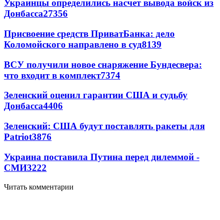
Украинцы определились насчет вывода войск из
Донбасса
27356
Присвоение средств ПриватБанка: дело
Коломойского направлено в суд
8139
ВСУ получили новое снаряжение Бундесвера:
что входит в комплект
7374
Зеленский оценил гарантии США и судьбу
Донбасса
4406
Зеленский: США будут поставлять ракеты для
Patriot
3876
Украина поставила Путина перед дилеммой -
СМИ
3222
Читать комментарии