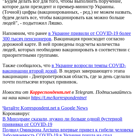
"Будем делать все для того, чтобы выполнить поручение,
которое дали президент и премьер-министр Украины.
(Точной) цифры (вакцинированных, - ред.) не можем назвать,
будем делать все, чтобы вакцинировать как можно больше
людей", - подытожил Ляшко.
Напомним, что ранее
в Украине привили от COVID-19 более
300 тысяч пенсионеров
. Вакцинация происходит согласно
дорожной карте. В ней проведены подсчеты количества
людей, которых необходимо вакцинировать в соответствии с
приоритетными группами.
Также сообщалось, что
в Украине возросли темпы COVID-
вакцинации второй дозой
. В лидерах завершающего этапа
вакцинации - Днепропетровская область, где за день сделали
почти полтысячи вторых прививок.
Новости от
Корреспондент.net
в Telegram. Подписывайтесь
на наш канал
https://t.me/korrespondentnet
Читайте Korrespondent.net в Google News
Коронавирус
В Минздраве сказали, нужно ли больше одной бустерной
прививки от COVID-19
Подвид Омикрона Arcturus впервые привел к гибели человека
Заболеваемость COVID-19 в Украине пошла на спад