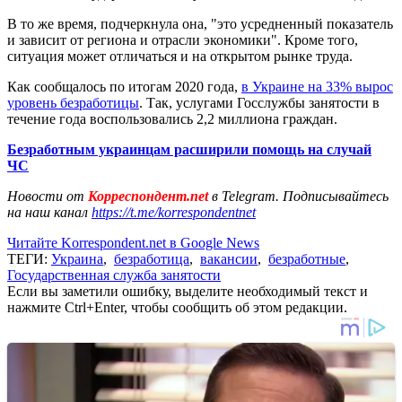
В то же время, подчеркнула она, "это усредненный показатель
и зависит от региона и отрасли экономики". Кроме того,
ситуация может отличаться и на открытом рынке труда.
Как сообщалось по итогам 2020 года,
в Украине на 33% вырос
уровень безработицы
. Так, услугами Госслужбы занятости в
течение года воспользовались 2,2 миллиона граждан.
Безработным украинцам расширили помощь на случай
ЧС
Новости от
Корреспондент.net
в Telegram. Подписывайтесь
на наш канал
https://t.me/korrespondentnet
Читайте Korrespondent.net в Google News
ТЕГИ:
Украина
,
безработица
,
вакансии
,
безработные
,
Государственная служба занятости
Если вы заметили ошибку, выделите необходимый текст и
нажмите Ctrl+Enter, чтобы сообщить об этом редакции.