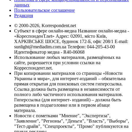
данных
Пользовательское соглашение
Редакция
© 2000-2026, Korrespondent.net
Субъект в сфере онлайн-медиа Название онлайн-медиа -
«КореспонденТ.net» Адрес: 02091, місто Київ,
ХАРКІВСЬКЕ ШОСЕ, будинок 172-Б, офіс 208/1 E-mail:
sunlight@mediadim.com.ua
Телефон: 044-205-43-00
Идентификатор медиа - R40-06068
Использование любых материалов, размещённых на
сайте, разрешается при условии ссылки на
Корреспондент.net.
При копировании материалов со страницы «Новости
Украины и мира», для интернет-изданий – обязательна
прямая открытая для поисковых систем гиперссылка.
Ссылка должна быть размещена в независимости от
полного либо частичного использования материалов.
Гиперссылка (для интернет- изданий) – должна быть
размещена в подзаголовке или в первом абзаце
материала.
Новости с пометками "Мнение", "Экспертиза",
"Заявление", "Регионы", "Деньги", "Власть", "Выборы",
"Тест-драйв", "Спецпроекты", "Промо" публикуются на
правах рекламы.