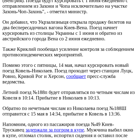
(Венгрия). Поезда будут курсировать с 1 июня ежедневно с
отправлением из Захони и Чопа исключительно на участке
Захонь-Чоп-Захонь", - отметил министр.
Он добавил, что Укрзализныця открыла продажу билетов на
два беспересадочных вагона Киев-Вена. Поезд начнет
курсировать из столицы Украины с 1 июня и обратно из
австрийского города Вена со 2 июня ежедневно.
Также Криклий пообещал усиление контроля за соблюдением
противоэпидемических мероприятий.
Помимо этого с пятницы, 14 мая, начал курсировать новый
поезд Ковель-Николаев. Поезд проходит через станции Луцк,
Ровно, Кривой Рог и Херсон,
сообщает
пресс-служба
ведомства.
Летний поезд №188п будет отправляться по четным числам из
Ковеля в 10:14. Прибытие в Николаев в 10:13.
Обратно по нечетным числам из Николаева поезд №188Ш
отправится с 15 мая в 14:34, прибытие в Ковель в 13:36.
Напомним, одного из пассажиров поезда №49 Киев-
Трускавец
задержали за погром в купе
. Мужчина выбил окно
в купе, отломал столик, испортил сидения и оставил после