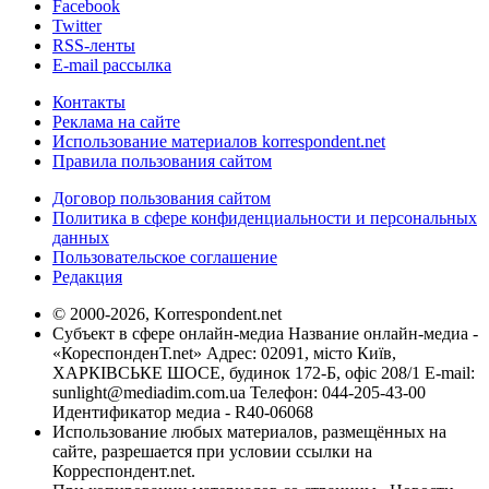
Facebook
Twitter
RSS-ленты
E-mail рассылка
Контакты
Реклама на сайте
Использование материалов korrespondent.net
Правила пользования сайтом
Договор пользования сайтом
Политика в сфере конфиденциальности и персональных
данных
Пользовательское соглашение
Редакция
© 2000-2026, Korrespondent.net
Субъект в сфере онлайн-медиа Название онлайн-медиа -
«КореспонденТ.net» Адрес: 02091, місто Київ,
ХАРКІВСЬКЕ ШОСЕ, будинок 172-Б, офіс 208/1 E-mail:
sunlight@mediadim.com.ua
Телефон: 044-205-43-00
Идентификатор медиа - R40-06068
Использование любых материалов, размещённых на
сайте, разрешается при условии ссылки на
Корреспондент.net.