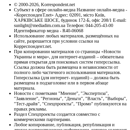
© 2000-2026, Korrespondent.net
Субъект в сфере онлайн-медиа Название онлайн-медиа -
«КореспонденТ.net» Адрес: 02091, місто Київ,
ХАРКІВСЬКЕ ШОСЕ, будинок 172-Б, офіс 208/1 E-mail:
sunlight@mediadim.com.ua
Телефон: 044-205-43-00
Идентификатор медиа - R40-06068
Использование любых материалов, размещённых на
сайте, разрешается при условии ссылки на
Корреспондент.net.
При копировании материалов со страницы «Новости
Украины и мира», для интернет-изданий – обязательна
прямая открытая для поисковых систем гиперссылка.
Ссылка должна быть размещена в независимости от
полного либо частичного использования материалов.
Гиперссылка (для интернет- изданий) – должна быть
размещена в подзаголовке или в первом абзаце
материала.
Новости с пометками "Мнение", "Экспертиза",
"Заявление", "Регионы", "Деньги", "Власть", "Выборы",
"Тест-драйв", "Спецпроекты", "Промо" публикуются на
правах рекламы.
Раздел Спецпроекты создается совместно с
коммерческими партнерами.
Любое копирование, публикация, републикация и
другое распространение информации, которое содержит