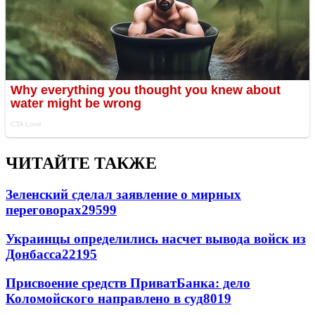
ЧИТАЙТЕ ТАКЖЕ
Зеленский сделал заявление о мирных
переговорах
29599
Украинцы определились насчет вывода войск из
Донбасса
22195
Присвоение средств ПриватБанка: дело
Коломойского направлено в суд
8019