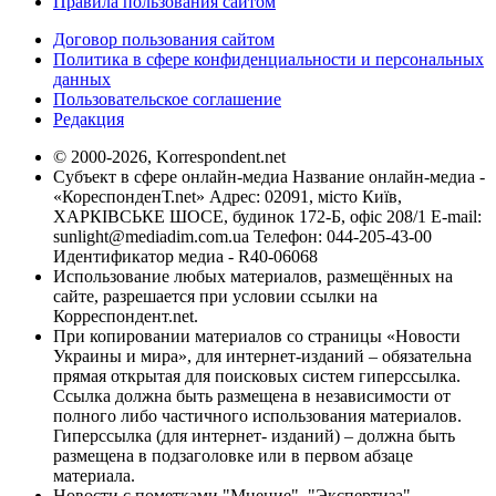
Правила пользования сайтом
Договор пользования сайтом
Политика в сфере конфиденциальности и персональных
данных
Пользовательское соглашение
Редакция
© 2000-2026, Korrespondent.net
Субъект в сфере онлайн-медиа Название онлайн-медиа -
«КореспонденТ.net» Адрес: 02091, місто Київ,
ХАРКІВСЬКЕ ШОСЕ, будинок 172-Б, офіс 208/1 E-mail:
sunlight@mediadim.com.ua
Телефон: 044-205-43-00
Идентификатор медиа - R40-06068
Использование любых материалов, размещённых на
сайте, разрешается при условии ссылки на
Корреспондент.net.
При копировании материалов со страницы «Новости
Украины и мира», для интернет-изданий – обязательна
прямая открытая для поисковых систем гиперссылка.
Ссылка должна быть размещена в независимости от
полного либо частичного использования материалов.
Гиперссылка (для интернет- изданий) – должна быть
размещена в подзаголовке или в первом абзаце
материала.
Новости с пометками "Мнение", "Экспертиза",