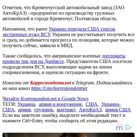
Отметим, что Кременчугский автомобильный завод (ЗАО
АвтоКрАЗ) - предприятие по производству грузовых
автомобилей в городе Кременчуг, Полтавская область.
Напомним, что ранее
Украина передала США список
экстренных нужд ВСУ
. Украина не рассчитывает получить все
и сразу, но добивается прогресса по позициям, которые можно
получить сейчас, заявили в МИД.
Также сообщалось, что американские военные
дипломаты
провели три дня на Донбассе
. Представители США посетили
подразделения ВСУ, выполняющие задачи на линии
соприкосновения, и оценили ситуацию на фронте.
Новости от
Корреспондент.net
в Telegram. Подписывайтесь
на наш канал
https://t.me/korrespondentnet
Читайте Korrespondent.net в Google News
ТЕГИ:
Украина
,
армия и вооружение
,
США
,
Украина-
США
,
армия
,
грузовик
,
контракт
,
АвтоКрАЗ
,
армия США
Если вы заметили ошибку, выделите необходимый текст и
нажмите Ctrl+Enter, чтобы сообщить об этом редакции.