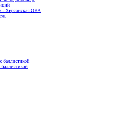
анций
и - Херсонская ОВА
ель
с баллистикой