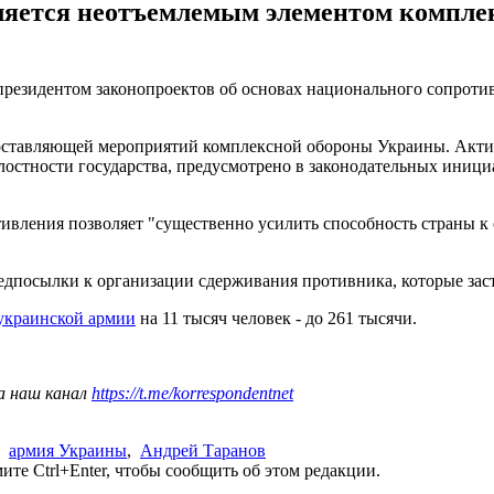
яется неотъемлемым элементом комплекс
резидентом законопроектов об основах национального сопроти
составляющей мероприятий комплексной обороны Украины. Акти
лостности государства, предусмотрено в законодательных инициа
тивления позволяет "существенно усилить способность страны к
редпосылки к организации сдерживания противника, которые зас
 украинской армии
на 11 тысяч человек - до 261 тысячи.
а наш канал
https://t.me/korrespondentnet
,
армия Украины
,
Андрей Таранов
те Ctrl+Enter, чтобы сообщить об этом редакции.