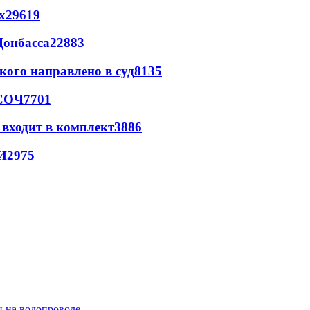
х
29619
Донбасса
22883
кого направлено в суд
8135
 СОЧ
7701
 входит в комплект
3886
И
2975
и на водопроводе