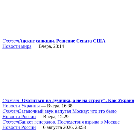
Сюжет
Адские санкции. Решение Сената США
Новости мира
— Вчера, 23:14
Сюжет
"Охотиться на лучника, а не на стрелу". Как Украи
Новости Украины
— Вчера, 16:38
Сюжет
Загадочный звук напугал Москву: что это было
Новости России
— Вчера, 15:29
Сюжет
Банкет генералов. Последствия взрыва в Москве
Новости России
— 6 августа 2026, 23:58