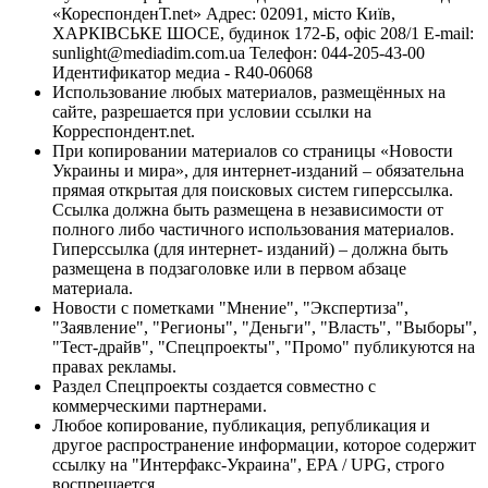
«КореспонденТ.net» Адрес: 02091, місто Київ,
ХАРКІВСЬКЕ ШОСЕ, будинок 172-Б, офіс 208/1 E-mail:
sunlight@mediadim.com.ua
Телефон: 044-205-43-00
Идентификатор медиа - R40-06068
Использование любых материалов, размещённых на
сайте, разрешается при условии ссылки на
Корреспондент.net.
При копировании материалов со страницы «Новости
Украины и мира», для интернет-изданий – обязательна
прямая открытая для поисковых систем гиперссылка.
Ссылка должна быть размещена в независимости от
полного либо частичного использования материалов.
Гиперссылка (для интернет- изданий) – должна быть
размещена в подзаголовке или в первом абзаце
материала.
Новости с пометками "Мнение", "Экспертиза",
"Заявление", "Регионы", "Деньги", "Власть", "Выборы",
"Тест-драйв", "Спецпроекты", "Промо" публикуются на
правах рекламы.
Раздел Спецпроекты создается совместно с
коммерческими партнерами.
Любое копирование, публикация, републикация и
другое распространение информации, которое содержит
ссылку на "Интерфакс-Украина", EPA / UPG, строго
воспрещается.