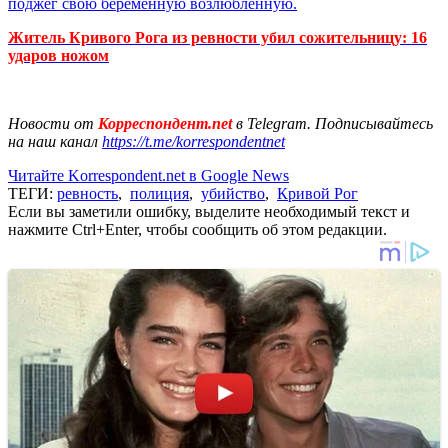
поджег свою беременную возлюбленную.
Житель Кривого Рога из ревности убил сожительницу: 16
ударов ножом
Новости от
Корреспондент.net
в Telegram. Подписывайтесь
на наш канал
https://t.me/korrespondentnet
Читайте Korrespondent.net в Google News
ТЕГИ:
ревность
,
полиция
,
убийство
,
Кривой Рог
Если вы заметили ошибку, выделите необходимый текст и
нажмите Ctrl+Enter, чтобы сообщить об этом редакции.