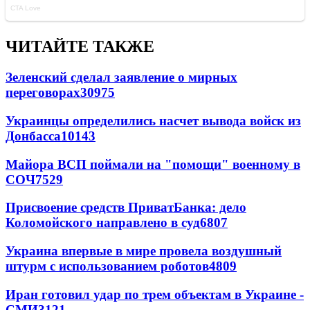
ЧИТАЙТЕ ТАКЖЕ
Зеленский сделал заявление о мирных
переговорах
30975
Украинцы определились насчет вывода войск из
Донбасса
10143
Майора ВСП поймали на "помощи" военному в
СОЧ
7529
Присвоение средств ПриватБанка: дело
Коломойского направлено в суд
6807
Украина впервые в мире провела воздушный
штурм с использованием роботов
4809
Иран готовил удар по трем объектам в Украине -
СМИ
3121