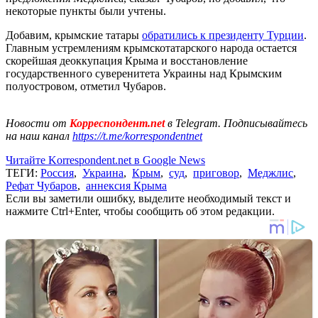
некоторые пункты были учтены.
Добавим, крымские татары
обратились к президенту Турции
.
Главным устремлениям крымскотатарского народа остается
скорейшая деоккупация Крыма и восстановление
государственного суверенитета Украины над Крымским
полуостровом, отметил Чубаров.
Новости от
Корреспондент.net
в Telegram. Подписывайтесь
на наш канал
https://t.me/korrespondentnet
Читайте Korrespondent.net в Google News
ТЕГИ:
Россия
,
Украина
,
Крым
,
суд
,
приговор
,
Меджлис
,
Рефат Чубаров
,
аннексия Крыма
Если вы заметили ошибку, выделите необходимый текст и
нажмите Ctrl+Enter, чтобы сообщить об этом редакции.