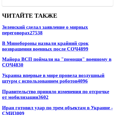
ЧИТАЙТЕ ТАКЖЕ
Зеленский сделал заявление о мирных
переговорах
27538
В Минобороны назвали крайний срок
возвращения военных после СОЧ
4899
Майора ВСП поймали на "помощи" военному в
СОЧ
4830
Украина впервые в мире провела воздушный
штурм с использованием роботов
4096
Правительство приняло изменения по отсрочке
от мобилизации
3602
Иран готовил удар по трем объектам в Украине -
СМИ
3009