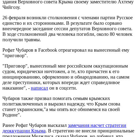
здания Верховного совета Крыма своему заместителю Ахтему
Чийгозу.
26 февраля возникли столкновения с членами партии Русское
единство и их сторонниками. В результате было сорвано
внеочередное заседание сессии депутатов Верховного совета.
В ходе столкновений два человека погибли, около 80 человек
получили травмы.
Рефат Чубаров в Facebook отреагировал на вынесенный ему
"приговор".
"Приговор", вынесенный мне российским оккупационным
судом, юридически ничтожен, а те, кто причастен к его
инициированияю, оформлению и обнародованию, на самом
деле преступники, которых впереди ждет справедливое
наказание", -
написал
он в соцсети.
Чубаров также призвал помогать семьям крымских
политзаключенных и выразил надежду, что Крым снова
станет украинским,"а мы опять все обнимемся на своей
Родине".
Ранее Рефат Чубаров высказал
замечания насчет стратегии
деоккупации Крыма
. В стратегию не внесли принципиальные
предложения Меджлиса, сказал Чубаров, но добавил, что