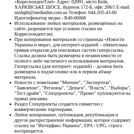
«КореспонденТ.net» Адрес: 02091, місто Київ,
ХАРКІВСЬКЕ ШОСЕ, будинок 172-Б, офіс 208/1 E-mail:
sunlight@mediadim.com.ua
Телефон: 044-205-43-00
Идентификатор медиа - R40-06068
Использование любых материалов, размещённых на
сайте, разрешается при условии ссылки на
Корреспондент.net.
При копировании материалов со страницы «Новости
Украины и мира», для интернет-изданий – обязательна
прямая открытая для поисковых систем гиперссылка.
Ссылка должна быть размещена в независимости от
полного либо частичного использования материалов.
Гиперссылка (для интернет- изданий) – должна быть
размещена в подзаголовке или в первом абзаце
материала.
Новости с пометками "Мнение", "Экспертиза",
"Заявление", "Регионы", "Деньги", "Власть", "Выборы",
"Тест-драйв", "Спецпроекты", "Промо" публикуются на
правах рекламы.
Раздел Спецпроекты создается совместно с
коммерческими партнерами.
Любое копирование, публикация, републикация и
другое распространение информации, которое содержит
ссылку на "Интерфакс-Украина", EPA / UPG, строго
воспрещается.