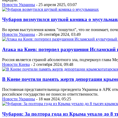
Новости Украины
- 25 апреля 2025, 03:07
Чубаров возмутился шуткой комика о мусульман
Во время выступления комик "пошутил", что не понимает, поче
Новости Украины
- 26 сентября 2024, 03:49
Атака на Киев: потерпел разрушения Исламский
Россия является страной абсолютного зла, подчеркнул глава М
Новости Киева
- 2 сентября 2024, 09:48
В Киеве почтили память жертв депортации крым
Постоянная представительница президента Украины в АРК отме
российское государство не понесло ответственности.
Новости Украины
- 18 мая 2024, 05:25
Чубаров: За полтора года из Крыма уехало до 8 