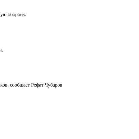
ную оборону.
и.
ов, сообщает Рефат Чубаров