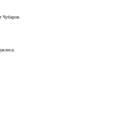
т Чубаров.
джлиса.