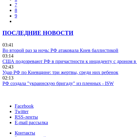
7
8
9
ПОСЛЕДНИЕ НОВОСТИ
03:41
Во второй раз за ночь: РФ атаковала Киев баллистикой
03:14
США подозревают РФ в причастности к инциденту с дроном в
02:43
Удар РФ по Киевщине: три жертвы, среди них ребенок
02:13
РФ создала "украинскую бригаду" из пленных - ISW
Facebook
Twitter
RSS-ленты
E-mail рассылка
Контакты