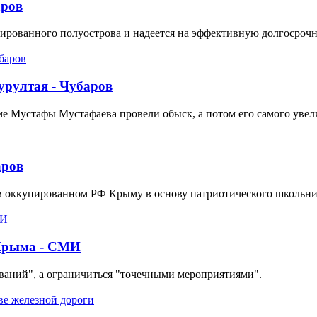
аров
пированного полуострова и надеется на эффективную долгосроч
рултая - Чубаров
ме Мустафы Мустафаева провели обыск, а потом его самого увел
аров
оккупированном РФ Крыму в основу патриотического школьник
 Крыма - СМИ
ваний", а ограничиться "точечными мероприятиями".