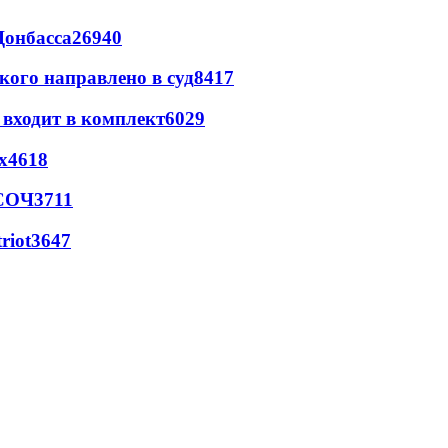
Донбасса
26940
кого направлено в суд
8417
 входит в комплект
6029
х
4618
 СОЧ
3711
riot
3647