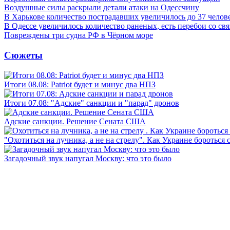
Воздушные силы раскрыли детали атаки на Одессчину
В Харькове количество пострадавших увеличилось до 37 челов
В Одессе увеличилось количество раненых, есть перебои со св
Повреждены три судна РФ в Чёрном море
Сюжеты
Итоги 08.08: Patriot будет и минус два НПЗ
Итоги 07.08: "Адские" санкции и "парад" дронов
Адские санкции. Решение Сената США
"Охотиться на лучника, а не на стрелу". Как Украине бороться 
Загадочный звук напугал Москву: что это было