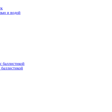
ек
язью и водой
с баллистикой