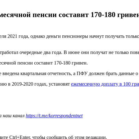
есячной пенсии составит 170-180 гриве
еля 2021 года, однако деньги пенсионеры начнут получать тольк
 отработал очередные два года. В июне они получат не только по
сячной пенсии составит 170-180 гривен.
не введена квартальная отчетность, а ПФУ должен брать данные о
ию в 2019-2020 годах, установят
ежемесячную доплату в 100 гри
а наш канал
https://t.me/korrespondentnet
те Ctrl+Enter, чтобы сообщить об этом редакции.