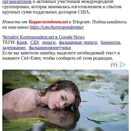
организаторов
и активных участников международной
группировки, которая занималась изготовлением и сбытом
крупных сумм поддельных долларов США.
Новости от
Корреспондент.net
в Telegram. Подписывайтесь
на наш канал
https://t.me/korrespondentnet
Читайте Korrespondent.net в Google News
ТЕГИ:
Киев
,
СБУ
,
деньги
,
фальшивые деньги
,
банкноты
,
задержание
,
фальшивомонетчики
Если вы заметили ошибку, выделите необходимый текст и
нажмите Ctrl+Enter, чтобы сообщить об этом редакции.