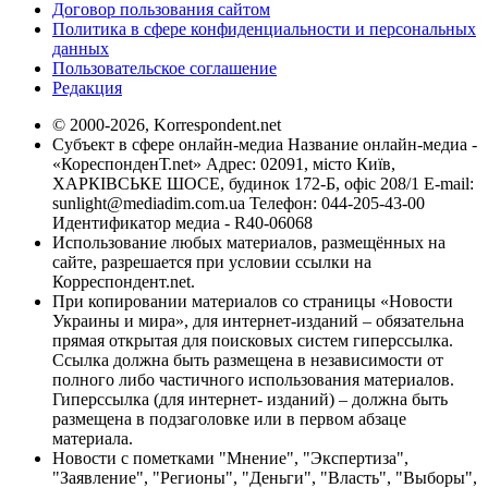
Договор пользования сайтом
Политика в сфере конфиденциальности и персональных
данных
Пользовательское соглашение
Редакция
© 2000-2026, Korrespondent.net
Субъект в сфере онлайн-медиа Название онлайн-медиа -
«КореспонденТ.net» Адрес: 02091, місто Київ,
ХАРКІВСЬКЕ ШОСЕ, будинок 172-Б, офіс 208/1 E-mail:
sunlight@mediadim.com.ua
Телефон: 044-205-43-00
Идентификатор медиа - R40-06068
Использование любых материалов, размещённых на
сайте, разрешается при условии ссылки на
Корреспондент.net.
При копировании материалов со страницы «Новости
Украины и мира», для интернет-изданий – обязательна
прямая открытая для поисковых систем гиперссылка.
Ссылка должна быть размещена в независимости от
полного либо частичного использования материалов.
Гиперссылка (для интернет- изданий) – должна быть
размещена в подзаголовке или в первом абзаце
материала.
Новости с пометками "Мнение", "Экспертиза",
"Заявление", "Регионы", "Деньги", "Власть", "Выборы",