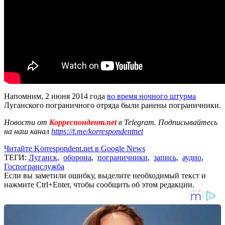
Напомним, 2 июня 2014 года
во время ночного штурма
Луганского пограничного отряда были ранены пограничники.
Новости от
Корреспондент.net
в Telegram. Подписывайтесь
на наш канал
https://t.me/korrespondentnet
Читайте Korrespondent.net в Google News
ТЕГИ:
Луганск
,
оборона
,
пограничники
,
запись
,
аудио
,
Госпогранслужба
Если вы заметили ошибку, выделите необходимый текст и
нажмите Ctrl+Enter, чтобы сообщить об этом редакции.