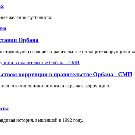
ах
ные желания футболиста.
тставки Орбана
льствующую о сговоре в правительстве по защите коррупционны
льством коррупции в правительстве Орбана - СМИ
аписи, что чиновники помогали скрывать коррупцию.
аны
авдивая история, вышедшей в 1992 году.