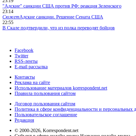
23:19
"Адские" санкции США против РФ: реакция Зеленского
23:14
Сюжет
Адские санкции. Решение Сената США
22:55
В Скале подтвердили, что из полка переводят бойцов
Facebook
Twitter
RSS-ленты
E-mail рассылка
Контакты
Реклама на сайте
Использование материалов korrespondent.net
Правила пользования сайтом
Договор пользования сайтом
Политика в сфере конфиденциальности и персональных 
Пользовательское соглашение
Редакция
© 2000-2026, Korrespondent.net
Субъект в сфере онлайн-медиа Название онлайн-медиа - 