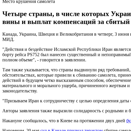
Место крушения самолета
Четыре страны, в числе которых Украи
вины и выплат компенсаций за сбитый 
Канада, Украина, Швеция и Великобритания в четверг, 3 июня
МИД.
"Действия и бездействие Исламской Республики Иран является
борту рейса PS752 был нанесен существенный и непоправимый 
полном объеме", - говорится в заявлении.
Там также указывается, что страны выдвинули ряд требований
обстоятельствах, которые привели к сбиванию самолета, при
действий в будущем четко высказанным способом, обеспечение
материального и морального ущерба, причиненного жертвам и 
законодательству.
"Призываем Иран к сотрудничеству с целью определения даты о
Авторы заявления также выразили солидарность с родными и 
Накануне сообщалось, что в Киеве на протяжении двух дней
бу
Напомним, 20 мая
суд в Канаде признал терактом
сбитие самол