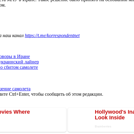
ом.
а наш канал
https://t.me/korrespondentnet
оворы в Иране
украинский лайнер
о сбитом самолете
шение самолета
те Ctrl+Enter, чтобы сообщить об этом редакции.