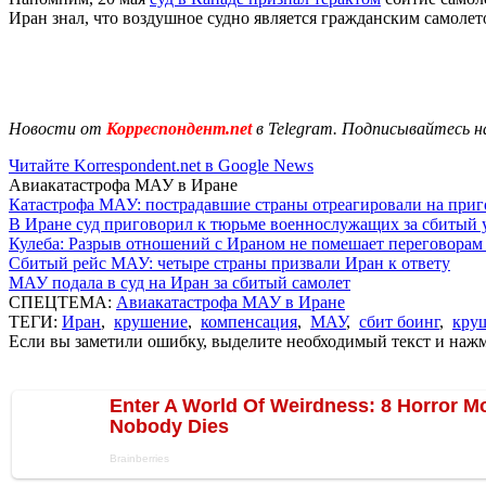
Иран знал, что воздушное судно является гражданским самолет
Новости от
Корреспондент.net
в Telegram. Подписывайтесь н
Читайте Korrespondent.net в Google News
Авиакатастрофа МАУ в Иране
Катастрофа МАУ: пострадавшие страны отреагировали на приг
В Иране суд приговорил к тюрьме военнослужащих за сбитый 
Кулеба: Разрыв отношений с Ираном не помешает переговорам 
Сбитый рейс МАУ: четыре страны призвали Иран к ответу
МАУ подала в суд на Иран за сбитый самолет
СПЕЦТЕМА:
Авиакатастрофа МАУ в Иране
ТЕГИ:
Иран
,
крушение
,
компенсация
,
МАУ
,
сбит боинг
,
кру
Если вы заметили ошибку, выделите необходимый текст и нажми