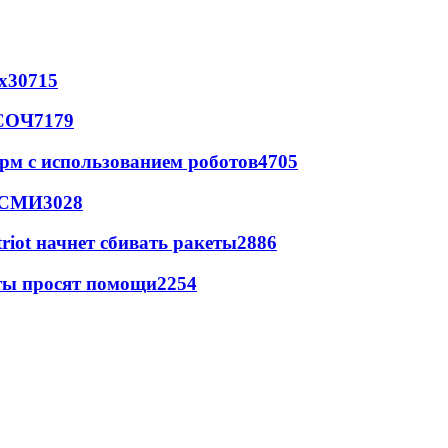
х
30715
 СОЧ
7179
рм с использованием роботов
4705
- СМИ
3028
triot начнет сбивать ракеты
2886
сты просят помощи
2254