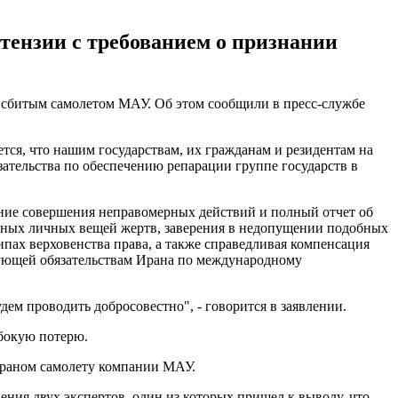
тензии с требованием о признании
о сбитым самолетом МАУ. Об этом сообщили в пресс-службе
ся, что нашим государствам, их гражданам и резидентам на
зательства по обеспечению репарации группе государств в
ание совершения неправомерных действий и полный отчет об
енных личных вещей жертв, заверения в недопущении подобных
пах верховенства права, а также справедливая компенсация
вующей обязательствам Ирана по международному
ем проводить добросовестно", - говорится в заявлении.
убокую потерю.
ераном самолету компании МАУ.
ния двух экспертов, один из которых пришел к выводу, что