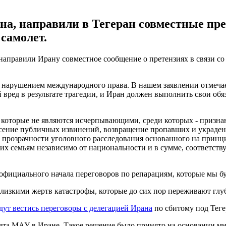
на, направили в Тегеран совместные пре
самолет.
 направили Ирану совместное сообщение о претензиях в связи с
 нарушением международного права. В нашем заявлении отмечает
вред в результате трагедии, и Иран должен выполнить свои обя
, которые не являются исчерпывающими, среди которых - призн
несение публичных извинений, возвращение пропавших и украд
 прозрачности уголовного расследования основанного на принци
их семьям независимо от национальности и в сумме, соответст
фициального начала переговоров по репарациям, которые мы буд
близкими жертв катастрофы, которые до сих пор переживают гл
дут вестись переговоры с делегацией Ирана
по сбитому под Тег
ета МАУ в Иране. Такое решение было принято на основании мне