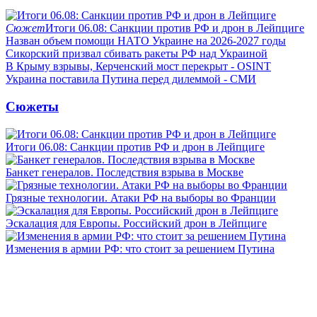
Сюжет
Итоги 06.08: Санкции против РФ и дрон в Лейпциге
Назван объем помощи НАТО Украине на 2026-2027 годы
Сикорский призвал сбивать ракеты РФ над Украиной
В Крыму взрывы, Керченский мост перекрыт - OSINT
Украина поставила Путина перед дилеммой - СМИ
Сюжеты
Итоги 06.08: Санкции против РФ и дрон в Лейпциге
Банкет генералов. Последствия взрыва в Москве
Грязные технологии. Атаки РФ на выборы во Франции
Эскалация для Европы. Российский дрон в Лейпциге
Изменения в армии РФ: что стоит за решением Путина