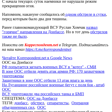
С начала текущих суток наемники не нарушали режим
прекращения огня.
Напомним, накануне сообщалось об
одном обстреле в сутки
,
перед которым было два дня тишины.
Ранее главнокомандующий ВСУ Руслан Хомчак
назвал
"горячие" направления на Донбассе
. Но в тот день
обстрелов
также не было
.
Новости от
Корреспондент.net
в Telegram. Подписывайтесь
на наш канал
https://t.me/korrespondentnet
Читайте Korrespondent.net в Google News
ООС на Донбассе
РФ попытается загнать военных ВСУ в "котел" - СМИ
В зоне ООС отбили девять атак армии РФ: 170 захватчиков
уничтожены
Защитники в зоне ООС отбили 13 атак врага за день
На Луганщине российские военные бегут с поля боя - штаб
ООС
ВСУ уничтожили два российских танка и БМП
СПЕЦТЕМА:
ООС на Донбассе
ТЕГИ:
донбасс
,
обстрел
,
сепаратисты
,
Операция
объединенных сил
,
ООС
Если вы заметили ошибку, выделите необходимый текст и