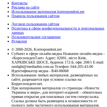
Контакты
Реклама на сайте
Использование материалов korrespondent.net
Правила пользования сайтом
Договор пользования сайтом
Политика в сфере конфиденциальности и персональных
данных
Пользовательское соглашение
Редакция
© 2000-2026, Korrespondent.net
Субъект в сфере онлайн-медиа Название онлайн-медиа -
«КореспонденТ.net» Адрес: 02091, місто Київ,
ХАРКІВСЬКЕ ШОСЕ, будинок 172-Б, офіс 208/1 E-mail:
sunlight@mediadim.com.ua
Телефон: 044-205-43-00
Идентификатор медиа - R40-06068
Использование любых материалов, размещённых на
сайте, разрешается при условии ссылки на
Корреспондент.net.
При копировании материалов со страницы «Новости
Украины и мира», для интернет-изданий – обязательна
прямая открытая для поисковых систем гиперссылка.
Ссылка должна быть размещена в независимости от
полного либо частичного использования материалов.