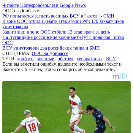
Читайте Korrespondent.net в Google News
ООС на Донбассе
РФ попытается загнать военных ВСУ в "котел" - СМИ
В зоне ООС отбили девять атак армии РФ: 170 захватчиков
уничтожены
Защитники в зоне ООС отбили 13 атак врага за день
На Луганщине российские военные бегут с поля боя - штаб
ООС
ВСУ уничтожили два российских танка и БМП
СПЕЦТЕМА:
ООС на Донбассе
ТЕГИ:
донбасс
,
военные
,
обстрел
,
сепаратисты
,
ВСУ
Если вы заметили ошибку, выделите необходимый текст и
нажмите Ctrl+Enter, чтобы сообщить об этом редакции.