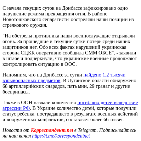
С начала текущих суток на Донбассе зафиксировано одно
нарушение режима прекращения огня. В районе
Новотошковского сепаратисты обстреляли наши позиции из
стрелкового оружия.
"На обстрелы противника наши военнослужащие открывали
огонь. За прошедшие и текущие сутки потерь среди наших
защитников нет. Обо всех фактах нарушений украинская
сторона СЦКК оперативно сообщила СММ ОБСЕ", - заявили
в штабе и подчеркнули, что украинские военные продолжают
контролировать ситуацию в ООС.
Напомним, что на Донбассе за сутки
найдено 1,2 тысячи
взрывоопасных предметов
. В Луганской области обнаружено
68 артиллерийских снарядов, пять мин, 29 гранат и другие
боеприпасы.
Также в ООН назвали количество
погибших детей вследствие
агрессии РФ
. В Украине количество детей, которые получили
статус ребенка, пострадавшего в результате военных действий
и вооруженных конфликтов, составляет более 66 тысяч.
Новости от
Корреспондент.net
в Telegram. Подписывайтесь
на наш канал
https://t.me/korrespondentnet