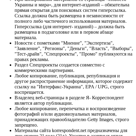
Украины и мира», для интернет-изданий – обязательна
прямая открытая для поисковых систем гиперссылка.
Ссылка должна быть размещена в независимости от
полного либо частичного использования материалов.
Гиперссылка (для интернет- изданий) – должна быть
размещена в подзаголовке или в первом абзаце
материала.
Новости с пометками "Мнение", "Экспертиза",
"Заявление", "Регионы", "Деньги", "Власть", "Выборы",
"Тест-драйв", "Спецпроекты", "Промо" публикуются на
правах рекламы.
Раздел Спецпроекты создается совместно с
коммерческими партнерами.
Любое копирование, публикация, републикация и
другое распространение информации, которое содержит
ссылку на "Интерфакс-Украина", EPA / UPG, строго
воспрещается.
Владелец веб-страницы в разделе Я- Корреспондент
является автор публикации.
Любое копирование, перепечатка и воспроизведение
фотографий и/или аудиовизуальных материалов,
принадлежащих правообладателю Getty Images, строго
запрещено.
Материалы сайта korrespondent.net предназначены для
лиц старше 21 года (21+). Участие в азартных играх