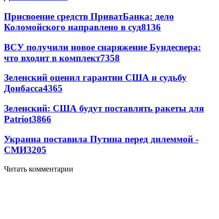
Присвоение средств ПриватБанка: дело
Коломойского направлено в суд
8136
ВСУ получили новое снаряжение Бундесвера:
что входит в комплект
7358
Зеленский оценил гарантии США и судьбу
Донбасса
4365
Зеленский: США будут поставлять ракеты для
Patriot
3866
Украина поставила Путина перед дилеммой -
СМИ
3205
Читать комментарии