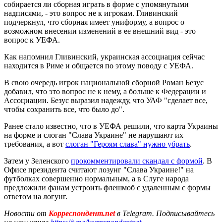
собирается ли сборная играть в форме с упомянутыми
надписями, - это вопрос не к игрокам. Гливинский
подчеркнул, что сборная имеет униформу, а вопрос о
возможном внесении изменений в ее внешний вид - это
вопрос к УЕФА.
Как напомнил Гливинский, украинская ассоциация сейчас
находится в Риме и общается по этому поводу с УЕФА.
В свою очередь игрок национальной сборной Роман Безус
добавил, что это вопрос не к нему, а больше к Федерации и
Ассоциации. Безус выразил надежду, что УАФ "сделает все,
чтобы сохранить все, что было до".
Ранее стало известно, что в УЕФА решили, что карта Украины
на форме и слоган "Слава Украине" не нарушают их
требования, а вот
слоган "Героям слава" нужно убрать
.
Затем у Зеленского
прокомментировали скандал с формой
. В
Офисе президента считают лозунг "Слава Украине!" на
футболках совершенно нормальным, а в Слуге народа
предложили фанам устроить флешмоб с удаленным с формы
ответом на логунг.
Новости от
Корреспондент.net
в Telegram. Подписывайтесь