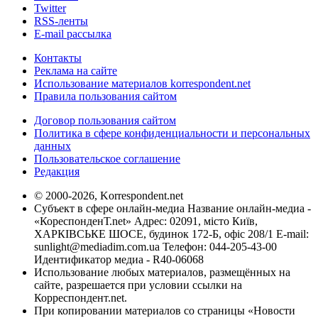
Twitter
RSS-ленты
E-mail рассылка
Контакты
Реклама на сайте
Использование материалов korrespondent.net
Правила пользования сайтом
Договор пользования сайтом
Политика в сфере конфиденциальности и персональных
данных
Пользовательское соглашение
Редакция
© 2000-2026, Korrespondent.net
Субъект в сфере онлайн-медиа Название онлайн-медиа -
«КореспонденТ.net» Адрес: 02091, місто Київ,
ХАРКІВСЬКЕ ШОСЕ, будинок 172-Б, офіс 208/1 E-mail:
sunlight@mediadim.com.ua
Телефон: 044-205-43-00
Идентификатор медиа - R40-06068
Использование любых материалов, размещённых на
сайте, разрешается при условии ссылки на
Корреспондент.net.
При копировании материалов со страницы «Новости