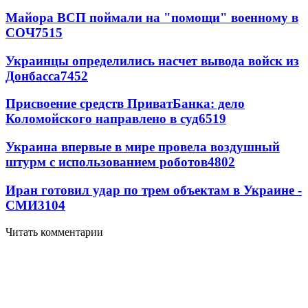
Майора ВСП поймали на "помощи" военному в
СОЧ
7515
Украинцы определились насчет вывода войск из
Донбасса
7452
Присвоение средств ПриватБанка: дело
Коломойского направлено в суд
6519
Украина впервые в мире провела воздушный
штурм с использованием роботов
4802
Иран готовил удар по трем объектам в Украине -
СМИ
3104
Читать комментарии