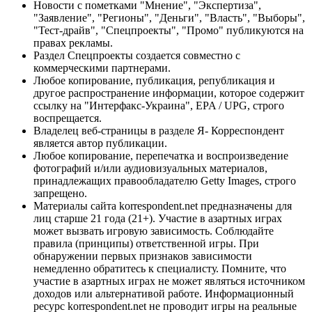
Новости с пометками "Мнение", "Экспертиза",
"Заявление", "Регионы", "Деньги", "Власть", "Выборы",
"Тест-драйв", "Спецпроекты", "Промо" публикуются на
правах рекламы.
Раздел Спецпроекты создается совместно с
коммерческими партнерами.
Любое копирование, публикация, републикация и
другое распространение информации, которое содержит
ссылку на "Интерфакс-Украина", EPA / UPG, строго
воспрещается.
Владелец веб-страницы в разделе Я- Корреспондент
является автор публикации.
Любое копирование, перепечатка и воспроизведение
фотографий и/или аудиовизуальных материалов,
принадлежащих правообладателю Getty Images, строго
запрещено.
Материалы сайта korrespondent.net предназначены для
лиц старше 21 года (21+). Участие в азартных играх
может вызвать игровую зависимость. Соблюдайте
правила (принципы) ответственной игры. При
обнаружении первых признаков зависимости
немедленно обратитесь к специалисту. Помните, что
участие в азартных играх не может являться источником
доходов или альтернативой работе. Информационный
ресурс korrespondent.net не проводит игры на реальные