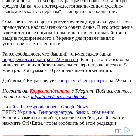
фиктивности. Таким образом растрачено более 521 млн грн
средств банка, что подтверждается заключением судебно-
экономической экспертизы", - говорится в сообщении.
Отмечается, что в деле присутствует еще одни фигурант – это
председатель наблюдательного совета банка. В его отношение
в компетентные органы Польши направлено ходатайство о
выдаче подозреваемого в Украину для привлечения к
уголовной ответственности.
Ранее сообщалось, что бывший топ-менеджер банка
подозревается в растрате 22 млн грн
. Банк расторг договоры
инвестирования и безосновательное вернул доверителям 22
млн грн. Эта сумма в 10 раз превышает инвестиции.
Добавим, СБУ расследует
растрату в Центрэнерго
на 220 млн.
Новости от
Корреспондент.net
в Telegram. Подписывайтесь
на наш канал
https://t.me/korrespondentnet
Читайте Korrespondent.net в Google News
ТЕГИ:
Украина
,
Генпрокуратура
,
банки
,
обвинения
Если вы заметили ошибку, выделите необходимый текст и
нажмите Ctrl+Enter, чтобы сообщить об этом редакции.