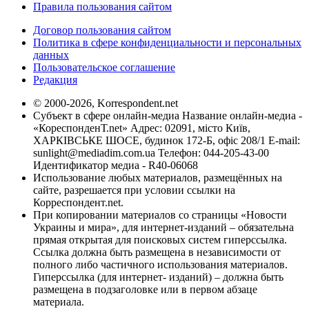
Правила пользования сайтом
Договор пользования сайтом
Политика в сфере конфиденциальности и персональных
данных
Пользовательское соглашение
Редакция
© 2000-2026, Korrespondent.net
Субъект в сфере онлайн-медиа Название онлайн-медиа -
«КореспонденТ.net» Адрес: 02091, місто Київ,
ХАРКІВСЬКЕ ШОСЕ, будинок 172-Б, офіс 208/1 E-mail:
sunlight@mediadim.com.ua
Телефон: 044-205-43-00
Идентификатор медиа - R40-06068
Использование любых материалов, размещённых на
сайте, разрешается при условии ссылки на
Корреспондент.net.
При копировании материалов со страницы «Новости
Украины и мира», для интернет-изданий – обязательна
прямая открытая для поисковых систем гиперссылка.
Ссылка должна быть размещена в независимости от
полного либо частичного использования материалов.
Гиперссылка (для интернет- изданий) – должна быть
размещена в подзаголовке или в первом абзаце
материала.