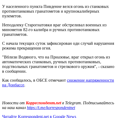
У населенного пункта Пивденне велся огонь из станковых
противотанковых гранатометов и крупнокалиберных
пулеметов.
Неподалеку Старогнатовки враг обстреливал военных из
минометов 82-го калибра и ручных противотанковых
гранатометов.
С начала текущих суток зафиксирован оди случай нарушения
режима прекращения огня.
"Вблизи Водяного, что на Приазовье, враг открыл огонь из
автоматических станковых, ручных противотанковых,
подствольных гранатометов и стрелкового оружия", - сказано
в сообщении.
Как сообщалось, в ОБСЕ отмечают
снижение напряженности
на Донбассе
.
Новости от
Корреспондент.net
в Telegram. Подписывайтесь
на наш канал
https://t.me/korrespondentnet
Читайте Korrespondent.net в Google News