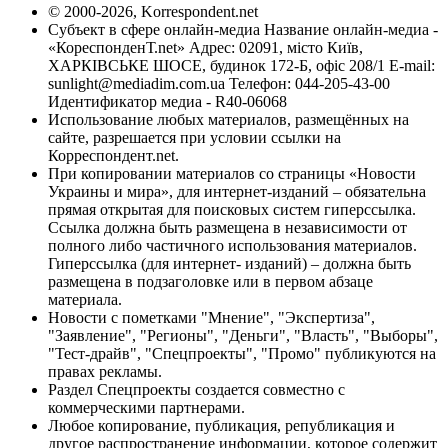
© 2000-2026, Korrespondent.net
Субъект в сфере онлайн-медиа Название онлайн-медиа -
«КореспонденТ.net» Адрес: 02091, місто Київ,
ХАРКІВСЬКЕ ШОСЕ, будинок 172-Б, офіс 208/1 E-mail:
sunlight@mediadim.com.ua
Телефон: 044-205-43-00
Идентификатор медиа - R40-06068
Использование любых материалов, размещённых на
сайте, разрешается при условии ссылки на
Корреспондент.net.
При копировании материалов со страницы «Новости
Украины и мира», для интернет-изданий – обязательна
прямая открытая для поисковых систем гиперссылка.
Ссылка должна быть размещена в независимости от
полного либо частичного использования материалов.
Гиперссылка (для интернет- изданий) – должна быть
размещена в подзаголовке или в первом абзаце
материала.
Новости с пометками "Мнение", "Экспертиза",
"Заявление", "Регионы", "Деньги", "Власть", "Выборы",
"Тест-драйв", "Спецпроекты", "Промо" публикуются на
правах рекламы.
Раздел Спецпроекты создается совместно с
коммерческими партнерами.
Любое копирование, публикация, републикация и
другое распространение информации, которое содержит