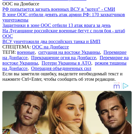
ООС на Донбассе
РФ попытается загнать военных ВСУ в "котел" - СМИ
В зоне ООС отбили девять атак армии РФ: 170 захватчиков
уничтожены
Защитники в зоне ООС отбили 13 атак врага за день
На Луганщине российские военные бегут с поля боя - штаб
ООС
ВСУ уничтожили два российских танка и БМП
СПЕЦТЕМА:
ООС на Донбассе
ТЕГИ:
военные
,
ситуация на востоке Украины
,
Перемирие
на Донбассе
,
Прекращение огня на Донбассе
,
Перемирие на
востоке Украины
,
Потери Украины в АТО
,
режим тишины
на Донбассе
,
Операция объединенных сил
Если вы заметили ошибку, выделите необходимый текст и
нажмите Ctrl+Enter, чтобы сообщить об этом редакции.