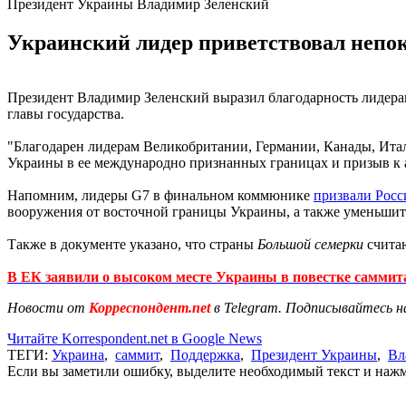
Президент Украины Владимир Зеленский
Украинский лидер приветствовал непок
Президент Владимир Зеленский выразил благодарность лидера
главы государства.
"Благодарен лидерам Великобритании, Германии, Канады, Ита
Украины в ее международно признанных границах и призыв к а
Напомним, лидеры G7 в финальном коммюнике
призвали Росс
вооружения от восточной границы Украины, а также уменьши
Также в документе указано, что страны
Большой семерки
считаю
В ЕК заявили о высоком месте Украины в повестке саммит
Новости от
Корреспондент.net
в Telegram. Подписывайтесь н
Читайте Korrespondent.net в Google News
ТЕГИ:
Украина
,
саммит
,
Поддержка
,
Президент Украины
,
Вл
Если вы заметили ошибку, выделите необходимый текст и нажми