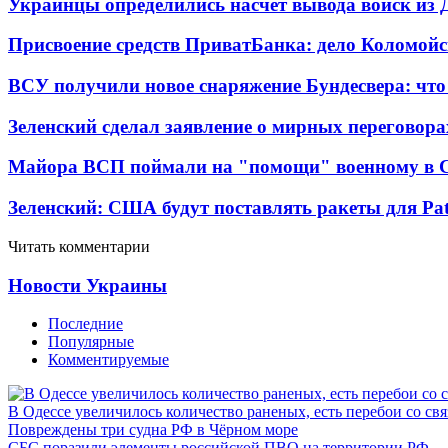
Украинцы определились насчет вывода войск из 
Присвоение средств ПриватБанка: дело Коломойс
ВСУ получили новое снаряжение Бундесвера: что
Зеленский сделал заявление о мирных переговора
Майора ВСП поймали на "помощи" военному в
Зеленский: США будут поставлять ракеты для Pat
Читать комментарии
Новости Украины
Последние
Популярные
Комментируемые
В Одессе увеличилось количество раненых, есть перебои со св
Повреждены три судна РФ в Чёрном море
СБС поразили элементы российской ПВО на территории РФ