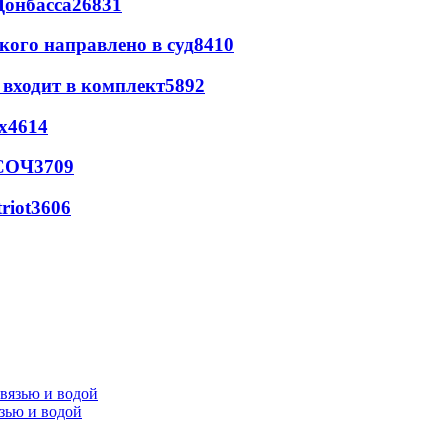
Донбасса
26831
кого направлено в суд
8410
 входит в комплект
5892
х
4614
 СОЧ
3709
riot
3606
язью и водой