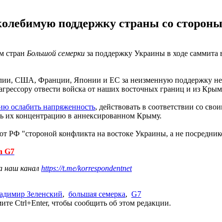
олебимую поддержку страны со стороны
м стран
Большой семерки
за поддержку Украины в ходе саммита 
лии, США, Франции, Японии и ЕС за неизменную поддержку нез
грессору отвести войска от наших восточных границ и из Крыма
ию ослабить напряженность
, действовать в соответствии со св
ть их концентрацию в аннексированном Крыму.
т РФ "стороной конфликта на востоке Украины, а не посредник
а G7
а наш канал
https://t.me/korrespondentnet
адимир Зеленский
,
большая семерка
,
G7
те Ctrl+Enter, чтобы сообщить об этом редакции.