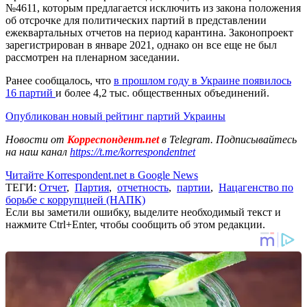
№4611, которым предлагается исключить из закона положения
об отсрочке для политических партий в представлении
ежеквартальных отчетов на период карантина. Законопроект
зарегистрирован в январе 2021, однако он все еще не был
рассмотрен на пленарном заседании.
Ранее сообщалось, что
в прошлом году в Украине появилось
16 партий
и более 4,2 тыс. общественных объединений.
Опубликован новый рейтинг партий Украины
Новости от
Корреспондент.net
в Telegram. Подписывайтесь
на наш канал
https://t.me/korrespondentnet
Читайте Korrespondent.net в Google News
ТЕГИ:
Отчет
,
Партия
,
отчетность
,
партии
,
Нацагенство по
борьбе с коррупцией (НАПК)
Если вы заметили ошибку, выделите необходимый текст и
нажмите Ctrl+Enter, чтобы сообщить об этом редакции.