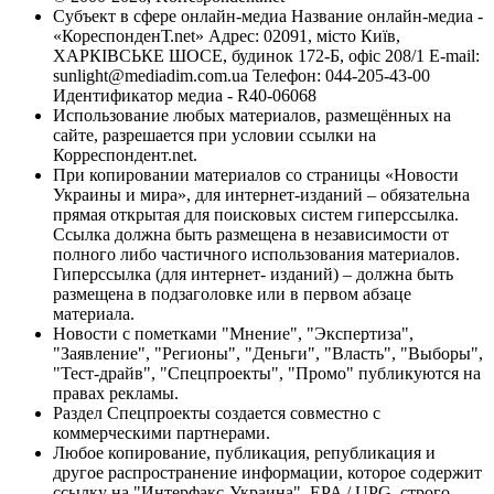
Субъект в сфере онлайн-медиа Название онлайн-медиа -
«КореспонденТ.net» Адрес: 02091, місто Київ,
ХАРКІВСЬКЕ ШОСЕ, будинок 172-Б, офіс 208/1 E-mail:
sunlight@mediadim.com.ua
Телефон: 044-205-43-00
Идентификатор медиа - R40-06068
Использование любых материалов, размещённых на
сайте, разрешается при условии ссылки на
Корреспондент.net.
При копировании материалов со страницы «Новости
Украины и мира», для интернет-изданий – обязательна
прямая открытая для поисковых систем гиперссылка.
Ссылка должна быть размещена в независимости от
полного либо частичного использования материалов.
Гиперссылка (для интернет- изданий) – должна быть
размещена в подзаголовке или в первом абзаце
материала.
Новости с пометками "Мнение", "Экспертиза",
"Заявление", "Регионы", "Деньги", "Власть", "Выборы",
"Тест-драйв", "Спецпроекты", "Промо" публикуются на
правах рекламы.
Раздел Спецпроекты создается совместно с
коммерческими партнерами.
Любое копирование, публикация, републикация и
другое распространение информации, которое содержит
ссылку на "Интерфакс-Украина", EPA / UPG, строго