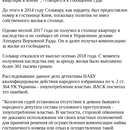
квартиры в Киеве", - говорится в сообщении суда.
До этого в 2014 году Сольвару, как нардепу, был предоставлен
номер в гостинице Киев, поскольку политик не имел
собственного жилья в столице.
Однако весной 2017 года он получил в столице квартиру в
наследство и не сообщил об этом в Управление делами
Аппарата Верховной Рады. Он и далее получал компенсацию
за жилье из госбюджета.
Сольвар отказался от выплат осенью 2018 года. С момента
получения наследства ему за аренду жилья было выплачено
более 361 тысячи гривен.
Расследовавшие данное дело детективы НАБУ
квалифицировали действия народного избранника по ч. 2 ст.
364 УК Украины - злоупотребление властью. ВАСК посчитал
это ошибкой.
"Коллегия судей установила отсутствие в деянии бывшего
народного депутата состава уголовного преступления -
злоупотребление властью. В частности, стороной обвинения
не доказано использование им своих властных полномочий
для принятия решения об осуществлении компенсации найма
гостиничного номера или отказ в осуществлении такой