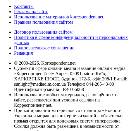
Контакты
Реклама на сайте
Использование материалов korrespondent.net
Правила пользования сайтом
Договор пользования сайтом
Политика в сфере конфиденциальности и персональных
данных
Пользовательское соглашение
Редакция
© 2000-2026, Korrespondent.net
Субъект в сфере онлайн-медиа Название онлайн-медиа -
«КореспонденТ.net» Адрес: 02091, місто Київ,
ХАРКІВСЬКЕ ШОСЕ, будинок 172-Б, офіс 208/1 E-mail:
sunlight@mediadim.com.ua
Телефон: 044-205-43-00
Идентификатор медиа - R40-06068
Использование любых материалов, размещённых на
сайте, разрешается при условии ссылки на
Корреспондент.net.
При копировании материалов со страницы «Новости
Украины и мира», для интернет-изданий – обязательна
прямая открытая для поисковых систем гиперссылка.
Ссылка должна быть размещена в независимости от