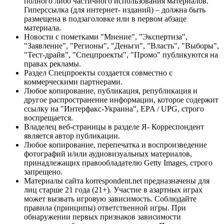
полного либо частичного использования материалов.
Гиперссылка (для интернет- изданий) – должна быть
размещена в подзаголовке или в первом абзаце
материала.
Новости с пометками "Мнение", "Экспертиза",
"Заявление", "Регионы", "Деньги", "Власть", "Выборы",
"Тест-драйв", "Спецпроекты", "Промо" публикуются на
правах рекламы.
Раздел Спецпроекты создается совместно с
коммерческими партнерами.
Любое копирование, публикация, републикация и
другое распространение информации, которое содержит
ссылку на "Интерфакс-Украина", EPA / UPG, строго
воспрещается.
Владелец веб-страницы в разделе Я- Корреспондент
является автор публикации.
Любое копирование, перепечатка и воспроизведение
фотографий и/или аудиовизуальных материалов,
принадлежащих правообладателю Getty Images, строго
запрещено.
Материалы сайта korrespondent.net предназначены для
лиц старше 21 года (21+). Участие в азартных играх
может вызвать игровую зависимость. Соблюдайте
правила (принципы) ответственной игры. При
обнаружении первых признаков зависимости