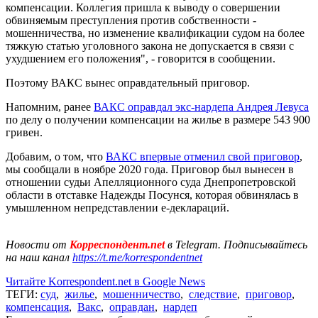
компенсации. Коллегия пришла к выводу о совершении
обвиняемым преступления против собственности -
мошенничества, но изменение квалификации судом на более
тяжкую статью уголовного закона не допускается в связи с
ухудшением его положения", - говорится в сообщении.
Поэтому ВАКС вынес оправдательный приговор.
Напомним, ранее
ВАКС оправдал экс-нардепа Андрея Левуса
по делу о получении компенсации на жилье в размере 543 900
гривен.
Добавим, о том, что
ВАКС впервые отменил свой приговор
,
мы сообщали в ноябре 2020 года. Приговор был вынесен в
отношении судьи Апелляционного суда Днепропетровской
области в отставке Надежды Посунся, которая обвинялась в
умышленном непредставлении е-деклараций.
Новости от
Корреспондент.net
в Telegram. Подписывайтесь
на наш канал
https://t.me/korrespondentnet
Читайте Korrespondent.net в Google News
ТЕГИ:
суд
,
жилье
,
мошенничество
,
следствие
,
приговор
,
компенсация
,
Вакс
,
оправдан
,
нардеп