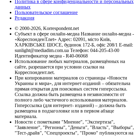
Политика в сфере конфиденциальности и персональных
данных
Пользовательское соглашение
Редакция
© 2000-2026, Korrespondent.net
Субъект в сфере онлайн-медиа Название онлайн-медиа -
«КореспонденТ.net» Адрес: 02091, місто Київ,
ХАРКІВСЬКЕ ШОСЕ, будинок 172-Б, офіс 208/1 E-mail:
sunlight@mediadim.com.ua
Телефон: 044-205-43-00
Идентификатор медиа - R40-06068
Использование любых материалов, размещённых на
сайте, разрешается при условии ссылки на
Корреспондент.net.
При копировании материалов со страницы «Новости
Украины и мира», для интернет-изданий – обязательна
прямая открытая для поисковых систем гиперссылка.
Ссылка должна быть размещена в независимости от
полного либо частичного использования материалов.
Гиперссылка (для интернет- изданий) – должна быть
размещена в подзаголовке или в первом абзаце
материала.
Новости с пометками "Мнение", "Экспертиза",
"Заявление", "Регионы", "Деньги", "Власть", "Выборы",
"Тест-драйв", "Спецпроекты", "Промо" публикуются на