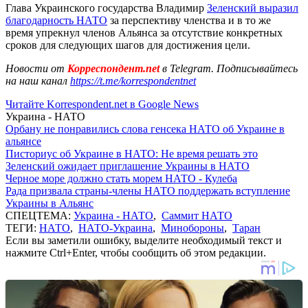
Глава Украинского государства Владимир
Зеленский выразил
благодарность НАТО
за перспективу членства и в то же
время упрекнул членов Альянса за отсутствие конкретных
сроков для следующих шагов для достижения цели.
Новости от
Корреспондент.net
в Telegram. Подписывайтесь
на наш канал
https://t.me/korrespondentnet
Читайте Korrespondent.net в Google News
Украина - НАТО
Орбану не понравились слова генсека НАТО об Украине в
альянсе
Писториус об Украине в НАТО: Не время решать это
Зеленский ожидает приглашение Украины в НАТО
Черное море должно стать морем НАТО - Кулеба
Рада призвала страны-члены НАТО поддержать вступление
Украины в Альянс
СПЕЦТЕМА:
Украина - НАТО
,
Саммит НАТО
ТЕГИ:
НАТО
,
НАТО-Украина
,
Минобороны
,
Таран
Если вы заметили ошибку, выделите необходимый текст и
нажмите Ctrl+Enter, чтобы сообщить об этом редакции.