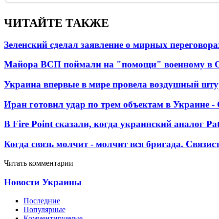
ЧИТАЙТЕ ТАКЖЕ
Зеленский сделал заявление о мирных переговора
Майора ВСП поймали на "помощи" военному в
Украина впервые в мире провела воздушный шту
Иран готовил удар по трем объектам в Украине 
В Fire Point сказали, когда украинский аналог Pa
Когда связь молчит - молчит вся бригада. Связи
Читать комментарии
Новости Украины
Последние
Популярные
Комментируемые