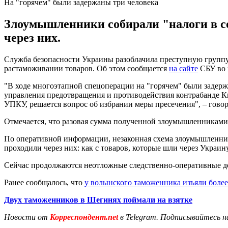
На "горячем" были задержаны три человека
Злоумышленники собирали "налоги в со
через них.
Служба безопасности Украины разоблачила преступную группу 
растаможивании товаров. Об этом сообщается
на сайте
СБУ во 
"В ходе многоэтапной спецоперации на "горячем" были задержа
управления предотвращения и противодействия контрабанде Ки
УПКУ, решается вопрос об избрании меры пресечения", – гово
Отмечается, что разовая сумма полученной злоумышленниками 
По оперативной информации, незаконная схема злоумышленнико
проходили через них: как с товаров, которые шли через Украин
Сейчас продолжаются неотложные следственно-оперативные дей
Ранее сообщалось, что
у волынского таможенника изъяли более
Двух таможенников в Шегинях поймали на взятке
Новости от
Корреспондент.net
в Telegram. Подписывайтесь н