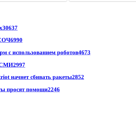
х
30637
 СОЧ
6990
рм с использованием роботов
4673
- СМИ
2997
triot начнет сбивать ракеты
2852
сты просят помощи
2246