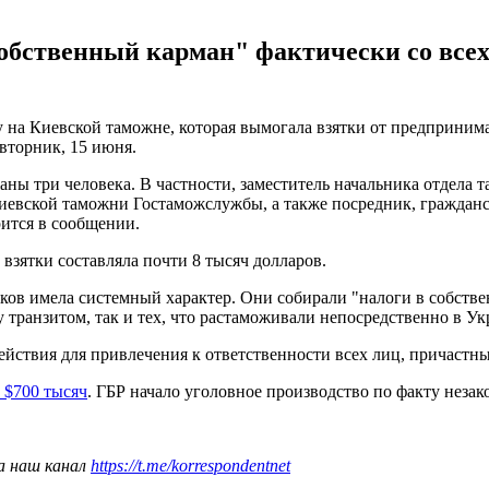
бственный карман" фактически со всех 
на Киевской таможне, которая вымогала взятки от предпринима
вторник, 15 июня.
ны три человека. В частности, заместитель начальника отдела 
евской таможни Гостаможслужбы, а также посредник, гражданск
рится в сообщении.
взятки составляла почти 8 тысяч долларов.
в имела системный характер. Они собирали "налоги в собствен
у транзитом, так и тех, что растаможивали непосредственно в Ук
ствия для привлечения к ответственности всех лиц, причастны
 $700 тысяч
. ГБР начало уголовное производство по факту неза
а наш канал
https://t.me/korrespondentnet