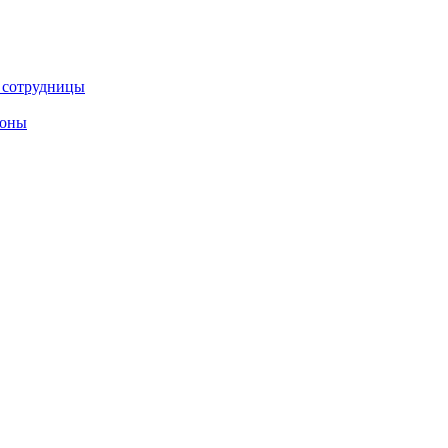
е сотрудницы
роны