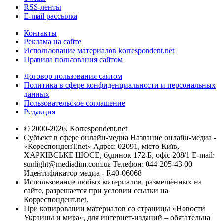
RSS-ленты
E-mail рассылка
Контакты
Реклама на сайте
Использование материалов korrespondent.net
Правила пользования сайтом
Договор пользования сайтом
Политика в сфере конфиденциальности и персональных
данных
Пользовательское соглашение
Редакция
© 2000-2026, Korrespondent.net
Субъект в сфере онлайн-медиа Название онлайн-медиа -
«КореспонденТ.net» Адрес: 02091, місто Київ,
ХАРКІВСЬКЕ ШОСЕ, будинок 172-Б, офіс 208/1 E-mail:
sunlight@mediadim.com.ua
Телефон: 044-205-43-00
Идентификатор медиа - R40-06068
Использование любых материалов, размещённых на
сайте, разрешается при условии ссылки на
Корреспондент.net.
При копировании материалов со страницы «Новости
Украины и мира», для интернет-изданий – обязательна