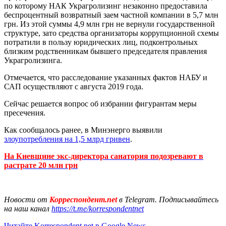
по которому НАК Украгролизинг незаконно предоставила
беспроцентный возвратный заем частной компании в 5,7 млн
грн. Из этой суммы 4,9 млн грн не вернули государственной
структуре, зато средства организаторы коррупционной схемы
потратили в пользу юридических лиц, подконтрольных
близким родственникам бывшего председателя правления
Украгролизинга.
Отмечается, что расследование указанных фактов НАБУ и
САП осуществляют с августа 2019 года.
Сейчас решается вопрос об избрании фигурантам меры
пресечения.
Как сообщалось ранее, в Минэнерго выявили
злоупотребления на 1,5 млрд гривен
.
На Киевщине экс-директора санатория подозревают в
растрате 20 млн грн
Новости от
Корреспондент.net
в Telegram. Подписывайтесь
на наш канал
https://t.me/korrespondentnet
Читайте Korrespondent.net в Google News