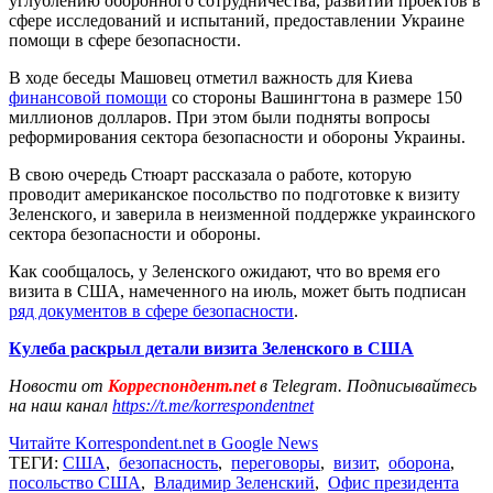
углублению оборонного сотрудничества, развитии проектов в
сфере исследований и испытаний, предоставлении Украине
помощи в сфере безопасности.
В ходе беседы Машовец отметил важность для Киева
финансовой помощи
со стороны Вашингтона в размере 150
миллионов долларов. При этом были подняты вопросы
реформирования сектора безопасности и обороны Украины.
В свою очередь Стюарт рассказала о работе, которую
проводит американское посольство по подготовке к визиту
Зеленского, и заверила в неизменной поддержке украинского
сектора безопасности и обороны.
Как сообщалось, у Зеленского ожидают, что во время его
визита в США, намеченного на июль, может быть подписан
ряд документов в сфере безопасности
.
Кулеба раскрыл детали визита Зеленского в США
Новости от
Корреспондент.net
в Telegram. Подписывайтесь
на наш канал
https://t.me/korrespondentnet
Читайте Korrespondent.net в Google News
ТЕГИ:
США
,
безопасность
,
переговоры
,
визит
,
оборона
,
посольство США
,
Владимир Зеленский
,
Офис президента