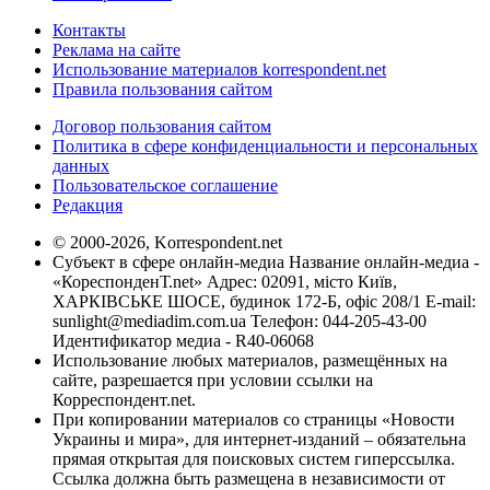
Контакты
Реклама на сайте
Использование материалов korrespondent.net
Правила пользования сайтом
Договор пользования сайтом
Политика в сфере конфиденциальности и персональных
данных
Пользовательское соглашение
Редакция
© 2000-2026, Korrespondent.net
Субъект в сфере онлайн-медиа Название онлайн-медиа -
«КореспонденТ.net» Адрес: 02091, місто Київ,
ХАРКІВСЬКЕ ШОСЕ, будинок 172-Б, офіс 208/1 E-mail:
sunlight@mediadim.com.ua
Телефон: 044-205-43-00
Идентификатор медиа - R40-06068
Использование любых материалов, размещённых на
сайте, разрешается при условии ссылки на
Корреспондент.net.
При копировании материалов со страницы «Новости
Украины и мира», для интернет-изданий – обязательна
прямая открытая для поисковых систем гиперссылка.
Ссылка должна быть размещена в независимости от