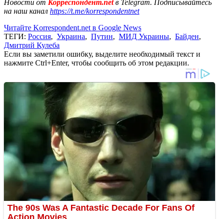
Новости от
Корреспондент.net
в Telegram. Подписывайтесь
на наш канал
https://t.me/korrespondentnet
Читайте Korrespondent.net в Google News
ТЕГИ:
Россия
,
Украина
,
Путин
,
МИД Украины
,
Байден
,
Дмитрий Кулеба
Если вы заметили ошибку, выделите необходимый текст и
нажмите Ctrl+Enter, чтобы сообщить об этом редакции.