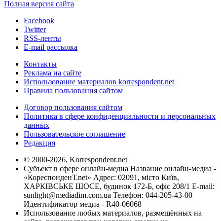
Полная версия сайта
Facebook
Twitter
RSS-ленты
E-mail рассылка
Контакты
Реклама на сайте
Использование материалов korrespondent.net
Правила пользования сайтом
Договор пользования сайтом
Политика в сфере конфиденциальности и персональных
данных
Пользовательское соглашение
Редакция
© 2000-2026, Korrespondent.net
Субъект в сфере онлайн-медиа Название онлайн-медиа -
«КореспонденТ.net» Адрес: 02091, місто Київ,
ХАРКІВСЬКЕ ШОСЕ, будинок 172-Б, офіс 208/1 E-mail:
sunlight@mediadim.com.ua
Телефон: 044-205-43-00
Идентификатор медиа - R40-06068
Использование любых материалов, размещённых на