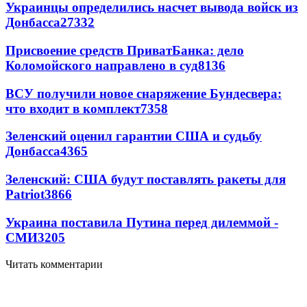
Украинцы определились насчет вывода войск из
Донбасса
27332
Присвоение средств ПриватБанка: дело
Коломойского направлено в суд
8136
ВСУ получили новое снаряжение Бундесвера:
что входит в комплект
7358
Зеленский оценил гарантии США и судьбу
Донбасса
4365
Зеленский: США будут поставлять ракеты для
Patriot
3866
Украина поставила Путина перед дилеммой -
СМИ
3205
Читать комментарии