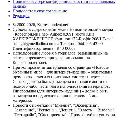
Политика в сфере конфиденциальности и персональных
данных
Пользовательское соглашение
Редакция
© 2000-2026, Korrespondent.net
Субъект в сфере онлайн-медиа Название онлайн-медиа -
«КореспонденТ.net» Адрес: 02091, місто Київ,
ХАРКІВСЬКЕ ШОСЕ, будинок 172-Б, офіс 208/1 E-mail:
sunlight@mediadim.com.ua
Телефон: 044-205-43-00
Идентификатор медиа - R40-06068
Использование любых материалов, размещённых на
сайте, разрешается при условии ссылки на
Корреспондент.net.
При копировании материалов со страницы «Новости
Украины и мира», для интернет-изданий – обязательна
прямая открытая для поисковых систем гиперссылка.
Ссылка должна быть размещена в независимости от
полного либо частичного использования материалов.
Гиперссылка (для интернет- изданий) – должна быть
размещена в подзаголовке или в первом абзаце
материала.
Новости с пометками "Мнение", "Экспертиза",
"Заявление", "Регионы", "Деньги", "Власть", "Выборы",
"Тест-драйв", "Спецпроекты", "Промо" публикуются на