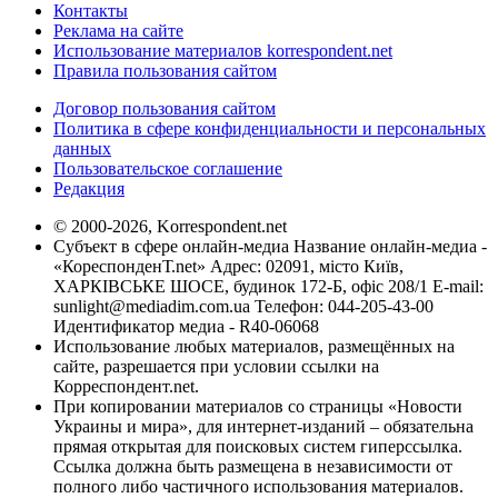
Контакты
Реклама на сайте
Использование материалов korrespondent.net
Правила пользования сайтом
Договор пользования сайтом
Политика в сфере конфиденциальности и персональных
данных
Пользовательское соглашение
Редакция
© 2000-2026, Korrespondent.net
Субъект в сфере онлайн-медиа Название онлайн-медиа -
«КореспонденТ.net» Адрес: 02091, місто Київ,
ХАРКІВСЬКЕ ШОСЕ, будинок 172-Б, офіс 208/1 E-mail:
sunlight@mediadim.com.ua
Телефон: 044-205-43-00
Идентификатор медиа - R40-06068
Использование любых материалов, размещённых на
сайте, разрешается при условии ссылки на
Корреспондент.net.
При копировании материалов со страницы «Новости
Украины и мира», для интернет-изданий – обязательна
прямая открытая для поисковых систем гиперссылка.
Ссылка должна быть размещена в независимости от
полного либо частичного использования материалов.