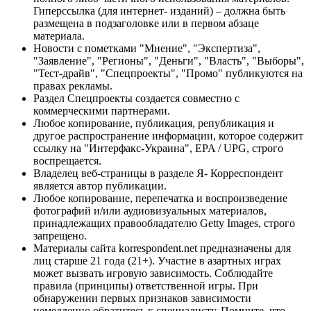
Гиперссылка (для интернет- изданий) – должна быть
размещена в подзаголовке или в первом абзаце
материала.
Новости с пометками "Мнение", "Экспертиза",
"Заявление", "Регионы", "Деньги", "Власть", "Выборы",
"Тест-драйв", "Спецпроекты", "Промо" публикуются на
правах рекламы.
Раздел Спецпроекты создается совместно с
коммерческими партнерами.
Любое копирование, публикация, републикация и
другое распространение информации, которое содержит
ссылку на "Интерфакс-Украина", EPA / UPG, строго
воспрещается.
Владелец веб-страницы в разделе Я- Корреспондент
является автор публикации.
Любое копирование, перепечатка и воспроизведение
фотографий и/или аудиовизуальных материалов,
принадлежащих правообладателю Getty Images, строго
запрещено.
Материалы сайта korrespondent.net предназначены для
лиц старше 21 года (21+). Участие в азартных играх
может вызвать игровую зависимость. Соблюдайте
правила (принципы) ответственной игры. При
обнаружении первых признаков зависимости
немедленно обратитесь к специалисту. Помните, что