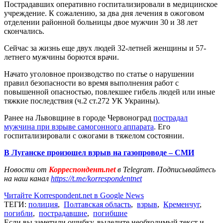
Пострадавших оперативно госпитализировали в медицинское
учреждение. К сожалению, за два дня лечения в ожоговом
отделении районной больницы двое мужчин 30 и 38 лет
скончались.
Сейчас за жизнь еще двух людей 32-летней женщины и 57-
летнего мужчины борются врачи.
Начато уголовное производство по статье о нарушении
правил безопасности во время выполнения работ с
повышенной опасностью, повлекшее гибель людей или иные
тяжкие последствия (ч.2 ст.272 УК Украины).
Ранее на Львовщине в городе Червоноград
пострадал
мужчина при взрыве самогонного аппарата
. Его
госпитализировали с ожогами в тяжелом состоянии.
В Луганске произошел взрыв на газопроводе – СМИ
Новости от
Корреспондент.net
в Telegram. Подписывайтесь
на наш канал
https://t.me/korrespondentnet
Читайте Korrespondent.net в Google News
ТЕГИ:
полиция
,
Полтавская область
,
взрыв
,
Кременчуг
,
погибли
,
пострадавшие
,
погибшие
Если вы заметили ошибку, выделите необходимый текст и