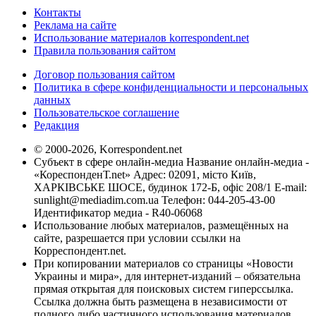
Контакты
Реклама на сайте
Использование материалов korrespondent.net
Правила пользования сайтом
Договор пользования сайтом
Политика в сфере конфиденциальности и персональных
данных
Пользовательское соглашение
Редакция
© 2000-2026, Korrespondent.net
Субъект в сфере онлайн-медиа Название онлайн-медиа -
«КореспонденТ.net» Адрес: 02091, місто Київ,
ХАРКІВСЬКЕ ШОСЕ, будинок 172-Б, офіс 208/1 E-mail:
sunlight@mediadim.com.ua
Телефон: 044-205-43-00
Идентификатор медиа - R40-06068
Использование любых материалов, размещённых на
сайте, разрешается при условии ссылки на
Корреспондент.net.
При копировании материалов со страницы «Новости
Украины и мира», для интернет-изданий – обязательна
прямая открытая для поисковых систем гиперссылка.
Ссылка должна быть размещена в независимости от
полного либо частичного использования материалов.