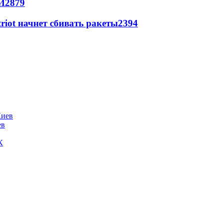
И
2879
triot начнет сбивать ракеты
2394
ев
К