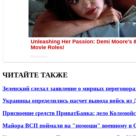
ЧИТАЙТЕ ТАКЖЕ
Зеленский сделал заявление о мирных переговора
Украинцы определились насчет вывода войск из 
Присвоение средств ПриватБанка: дело Коломойс
Майора ВСП поймали на "помощи" военному в