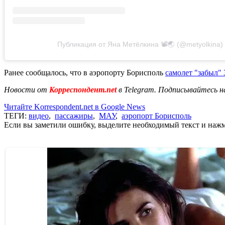
Публикация от Яна Метёлкина 📽🌏 (@metyolkina)
Ранее сообщалось, что в аэропорту Борисполь
самолет "забыл"
Новости от
Корреспондент.net
в Telegram. Подписывайтесь н
Читайте Korrespondent.net в Google News
ТЕГИ:
видео
,
пассажиры
,
МАУ
,
аэропорт Борисполь
Если вы заметили ошибку, выделите необходимый текст и нажми