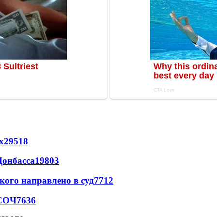
х
29518
Донбасса
19803
кого направлено в суд
7712
 СОЧ
7636