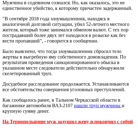
Мужчина в содеянном сознался. Но, как оказалось, это не
единственное убийство, к которому причастен задержанный.
"В сентябре 2018 года злоумышленник, находясь в
аналогичной долговой ситуации, убил 52-летнего местного
жителя, который тоже занимался обменом валют. С тех пор
пострадавший более двух лет находился в розыске как без
вести пропавший", - говорится в сообщении.
Было выяснено, что тогда злоумышленник сбросил тело
жертвы в выгребную яму собственного домовладения. По
результатам проведения санкционированного обыска в
указанном месте следователи действительно обнаружили
скелетированный труп.
Досудебное расследование продолжается. Устанавливаются
все обстоятельства совершения уголовных преступлений.
Как сообщалось ранее, в Тальном Черкасской области в
багажнике автомобиля ВАЗ-2107
нашли труп мужчины
и
крупную сумму денег.
На Тернопольщине муж задушил жену и покончил с собой