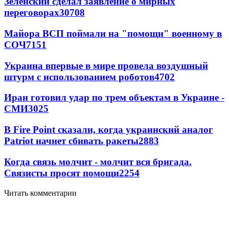
Зеленский сделал заявление о мирных
переговорах
30708
Майора ВСП поймали на "помощи" военному в
СОЧ
7151
Украина впервые в мире провела воздушный
штурм с использованием роботов
4702
Иран готовил удар по трем объектам в Украине -
СМИ
3025
В Fire Point сказали, когда украинский аналог
Patriot начнет сбивать ракеты
2883
Когда связь молчит - молчит вся бригада.
Связисты просят помощи
2254
Читать комментарии