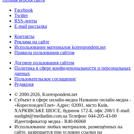
Facebook
Twitter
RSS-ленты
E-mail рассылка
Контакты
Реклама на сайте
Использование материалов korrespondent.net
Правила пользования сайтом
Договор пользования сайтом
Политика в сфере конфиденциальности и персональных
данных
Пользовательское соглашение
Редакция
© 2000-2026, Korrespondent.net
Субъект в сфере онлайн-медиа Название онлайн-медиа -
«КореспонденТ.net» Адрес: 02091, місто Київ,
ХАРКІВСЬКЕ ШОСЕ, будинок 172-Б, офіс 208/1 E-mail:
sunlight@mediadim.com.ua
Телефон: 044-205-43-00
Идентификатор медиа - R40-06068
Использование любых материалов, размещённых на
сайте, разрешается при условии ссылки на