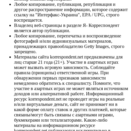
Любое копирование, публикация, републикация и
другое распространение информации, которое содержит
ссылку на "Интерфакс-Украина", EPA / UPG, строго
воспрещается.
Владелец веб-страницы в разделе Я- Корреспондент
является автор публикации.
Любое копирование, перепечатка и воспроизведение
фотографий и/или аудиовизуальных материалов,
принадлежащих правообладателю Getty Images, строго
запрещено.
Материалы сайта korrespondent.net предназначены для
лиц старше 21 года (21+). Участие в азартных играх
может вызвать игровую зависимость. Соблюдайте
правила (принципы) ответственной игры. При
обнаружении первых признаков зависимости
немедленно обратитесь к специалисту. Помните, что
участие в азартных играх не может являться источником
доходов или альтернативой работе. Информационный
ресурс korrespondent.net не проводит игры на реальные
и/или виртуальные деньги, сайт не принимает ни в
какой форме оплату ставок и других платежей, которые
связаны/могут быть связаны с азартными играми,
букмекерами или тотализаторами. Какие-либо
материалы на информационном ресурсе
korrespondent.net публикуются исключительно в