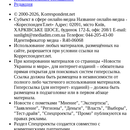
Редакция
© 2000-2026, Korrespondent.net
Субъект в сфере онлайн-медиа Название онлайн-медиа -
«КореспонденТ.net» Адрес: 02091, місто Київ,
ХАРКІВСЬКЕ ШОСЕ, будинок 172-Б, офіс 208/1 E-mail:
sunlight@mediadim.com.ua
Телефон: 044-205-43-00
Идентификатор медиа - R40-06068
Использование любых материалов, размещённых на
сайте, разрешается при условии ссылки на
Корреспондент.net.
При копировании материалов со страницы «Новости
Украины и мира», для интернет-изданий – обязательна
прямая открытая для поисковых систем гиперссылка.
Ссылка должна быть размещена в независимости от
полного либо частичного использования материалов.
Гиперссылка (для интернет- изданий) – должна быть
размещена в подзаголовке или в первом абзаце
материала.
Новости с пометками "Мнение", "Экспертиза",
"Заявление", "Регионы", "Деньги", "Власть", "Выборы",
"Тест-драйв", "Спецпроекты", "Промо" публикуются на
правах рекламы.
Раздел Спецпроекты создается совместно с
коммерческими партнерами.