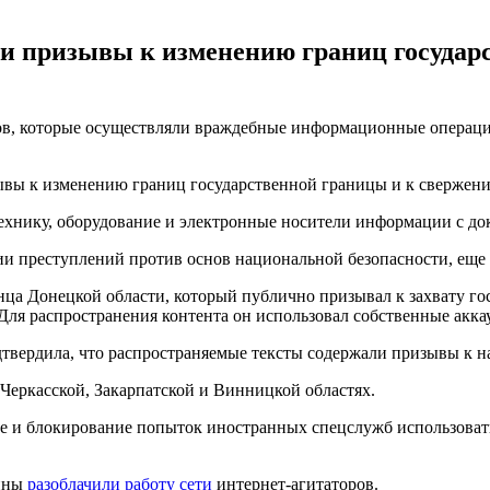
и призывы к изменению границ государ
в, которые осуществляли враждебные информационные операции
ывы к изменению границ государственной границы и к свержени
хнику, оборудование и электронные носители информации с док
и преступлений против основ национальной безопасности, еще
нца Донецкой области, который публично призывал к захвату го
я распространения контента он использовал собственные аккау
твердила, что распространяемые тексты содержали призывы к 
Черкасской, Закарпатской и Винницкой областях.
е и блокирование попыток иностранных спецслужб использоват
аины
разоблачили работу сети
интернет-агитаторов.