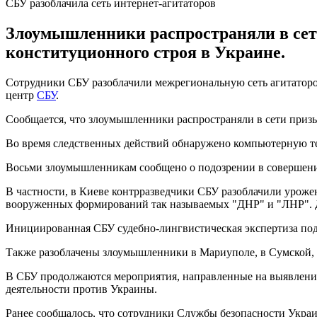
СБУ разоблачила сеть интернет-агитаторов
Злоумышленники распространяли в сет
конституционного строя в Украине.
Сотрудники СБУ разоблачили межрегиональную сеть агитаторо
центр
СБУ
.
Сообщается, что злоумышленники распространяли в сети приз
Во время следственных действий обнаружено компьютерную те
Восьми злоумышленникам сообщено о подозрении в совершени
В частности, в Киеве контрразведчики СБУ разоблачили уроже
вооруженных формирований так называемых "ДНР" и "ЛНР". Дл
Инициированная СБУ судебно-лингвистическая экспертиза под
Также разоблачены злоумышленники в Мариуполе, в Сумской, 
В СБУ продолжаются мероприятия, направленные на выявлени
деятельности против Украины.
Ранее сообщалось, что сотрудники Службы безопасности Укр