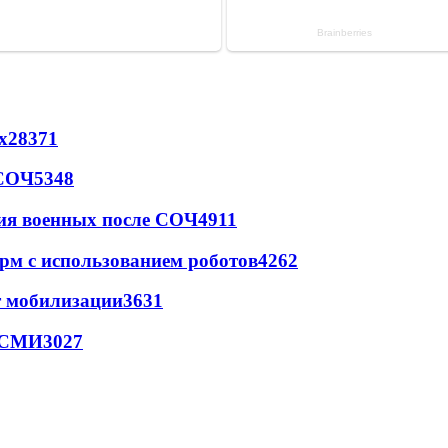
х
28371
 СОЧ
5348
ия военных после СОЧ
4911
рм с использованием роботов
4262
т мобилизации
3631
- СМИ
3027