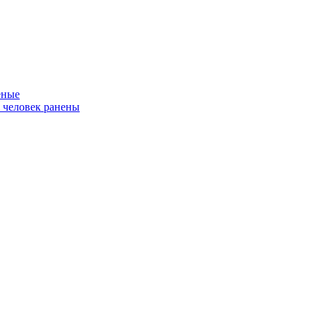
еные
ь человек ранены