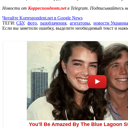
Новости от
Корреспондент.net
в Telegram. Подписывайтесь н
Читайте Korrespondent.net в Google News
ТЕГИ:
СБУ
,
фото
,
разоблачения
,
агитаторы
,
новости Украин
Если вы заметили ошибку, выделите необходимый текст и нажми