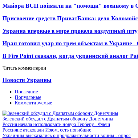
Майора ВСП поймали на "помощи" военному в
Присвоение средств ПриватБанка: дело Коломойс
Украина впервые в мире провела воздушный шту
Иран готовил удар по трем объектам в Украине 
В Fire Point сказали, когда украинский аналог Pa
Читать комментарии
Новости Украины
Последние
Популярные
Комментируемые
Зеленский обсудил с Драпатым оборону Донетчины
Россия начала использовать новую Герберу - Флеш
Россияне атаковали Изюм, есть погибшие
Украинцы высказались о продолжительности войны - опрос