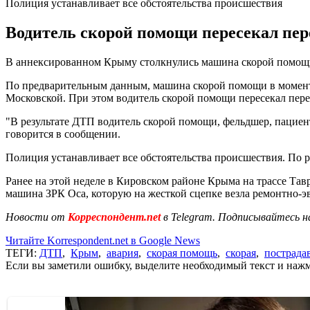
Полиция устанавливает все обстоятельства происшествия
Водитель скорой помощи пересекал пер
В аннексированном Крыму столкнулись машина скорой помощи
По предварительным данным, машина скорой помощи в момент 
Московской. При этом водитель скорой помощи пересекал пер
"В результате ДТП водитель скорой помощи, фельдшер, пациен
говорится в сообщении.
Полиция устанавливает все обстоятельства происшествия. По 
Ранее на этой неделе в Кировском районе Крыма на трассе Та
машина ЗРК Оса, которую на жесткой сцепке везла ремонтно
Новости от
Корреспондент.net
в Telegram. Подписывайтесь н
Читайте Korrespondent.net в Google News
ТЕГИ:
ДТП
,
Крым
,
авария
,
скорая помощь
,
скорая
,
пострада
Если вы заметили ошибку, выделите необходимый текст и нажми