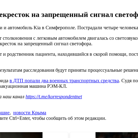
екресток на запрещенный сигнал светофо
 и автомобиль Kia в Симферополе. Пострадали четыре человек
столкновения с легковым автомобилем двигалась со светозвуко
екресток на запрещенный сигнал светофора.
т и родственник пациента, находившийся в скорой помощи, пост
результатам расследования будут приняты процессуальные решен
врида
в ДТП попали два военных транспортных средства
. Судя п
-эвакуационная машина РЭМ-КЛ.
а наш канал
https://t.me/korrespondentnet
вшие
,
новости Крыма
те Ctrl+Enter, чтобы сообщить об этом редакции.