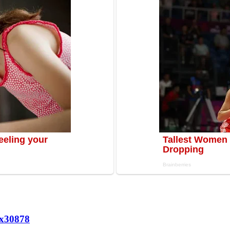
х
30878