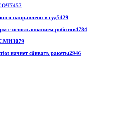
 СОЧ
7457
кого направлено в суд
5429
рм с использованием роботов
4784
- СМИ
3079
triot начнет сбивать ракеты
2946