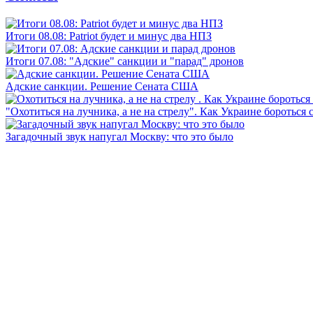
Итоги 08.08: Patriot будет и минус два НПЗ
Итоги 07.08: "Адские" санкции и "парад" дронов
Адские санкции. Решение Сената США
"Охотиться на лучника, а не на стрелу". Как Украине бороться 
Загадочный звук напугал Москву: что это было