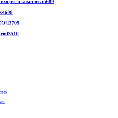
 входит в комплект
5689
х
4608
 СОЧ
3705
riot
3510
овек
век