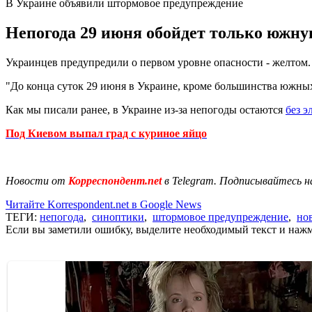
В Украине объявили штормовое предупреждение
Непогода 29 июня обойдет только южну
Украинцев предупредили о первом уровне опасности - желтом.
"До конца суток 29 июня в Украине, кроме большинства южных о
Как мы писали ранее, в Украине из-за непогоды остаются
без э
Под Киевом выпал град с куриное яйцо
Новости от
Корреспондент.net
в Telegram. Подписывайтесь н
Читайте Korrespondent.net в Google News
ТЕГИ:
непогода
,
синоптики
,
штормовое предупреждение
,
но
Если вы заметили ошибку, выделите необходимый текст и нажми