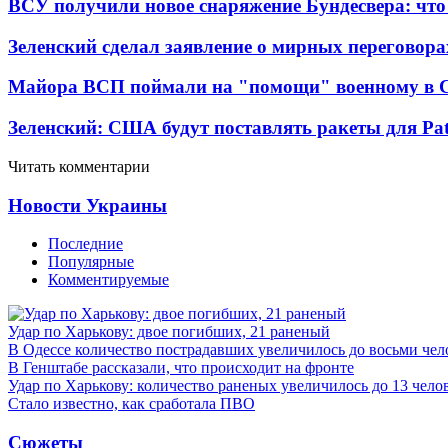
ВСУ получили новое снаряжение Бундесвера: что
Зеленский сделал заявление о мирных переговора
Майора ВСП поймали на "помощи" военному в
Зеленский: США будут поставлять ракеты для Pat
Читать комментарии
Новости Украины
Последние
Популярные
Комментируемые
Удар по Харькову: двое погибших, 21 раненый
В Одессе количество пострадавших увеличилось до восьми чел
В Генштабе рассказали, что происходит на фронте
Удар по Харькову: количество раненых увеличилось до 13 чело
Стало известно, как сработала ПВО
Сюжеты