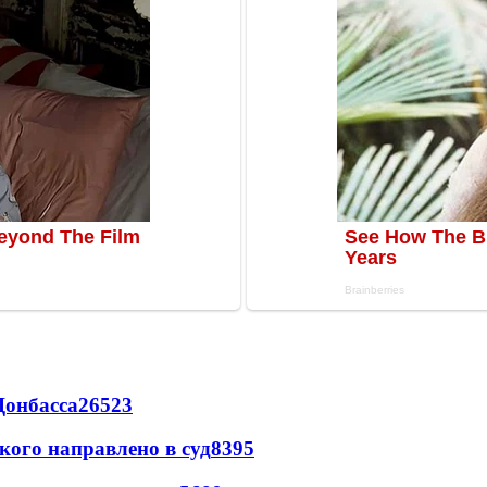
Донбасса
26523
кого направлено в суд
8395