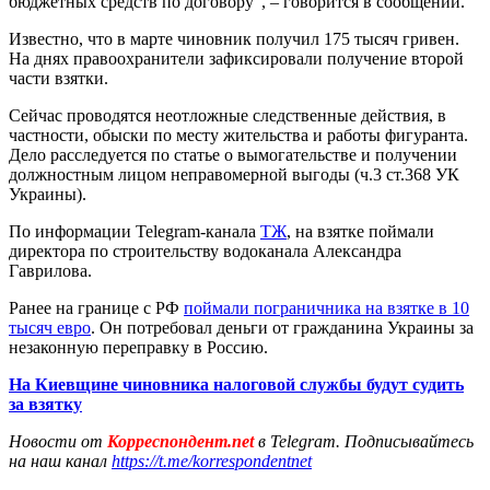
бюджетных средств по договору", – говорится в сообщении.
Известно, что в марте чиновник получил 175 тысяч гривен.
На днях правоохранители зафиксировали получение второй
части взятки.
Сейчас проводятся неотложные следственные действия, в
частности, обыски по месту жительства и работы фигуранта.
Дело расследуется по статье о вымогательстве и получении
должностным лицом неправомерной выгоды (ч.3 ст.368 УК
Украины).
По информации Telegram-канала
ТЖ
, на взятке поймали
директора по строительству водоканала Александра
Гаврилова.
Ранее на границе с РФ
поймали пограничника на взятке в 10
тысяч евро
. Он потребовал деньги от гражданина Украины за
незаконную переправку в Россию.
На Киевщине чиновника налоговой службы будут судить
за взятку
Новости от
Корреспондент.net
в Telegram. Подписывайтесь
на наш канал
https://t.me/korrespondentnet