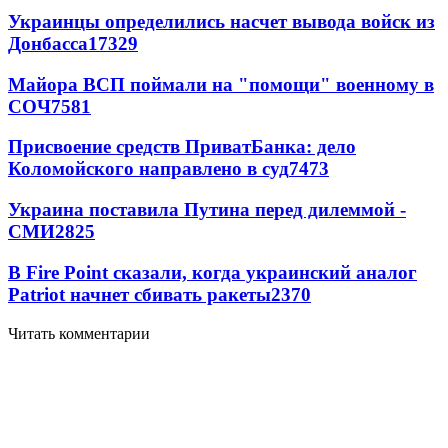
Украинцы определились насчет вывода войск из
Донбасса
17329
Майора ВСП поймали на "помощи" военному в
СОЧ
7581
Присвоение средств ПриватБанка: дело
Коломойского направлено в суд
7473
Украина поставила Путина перед дилеммой -
СМИ
2825
В Fire Point сказали, когда украинский аналог
Patriot начнет сбивать ракеты
2370
Читать комментарии