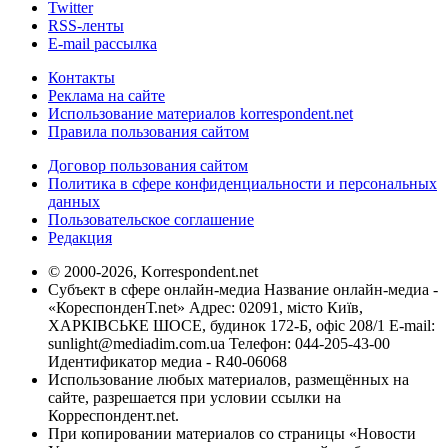
Twitter
RSS-ленты
E-mail рассылка
Контакты
Реклама на сайте
Использование материалов korrespondent.net
Правила пользования сайтом
Договор пользования сайтом
Политика в сфере конфиденциальности и персональных
данных
Пользовательское соглашение
Редакция
© 2000-2026, Korrespondent.net
Субъект в сфере онлайн-медиа Название онлайн-медиа -
«КореспонденТ.net» Адрес: 02091, місто Київ,
ХАРКІВСЬКЕ ШОСЕ, будинок 172-Б, офіс 208/1 E-mail:
sunlight@mediadim.com.ua
Телефон: 044-205-43-00
Идентификатор медиа - R40-06068
Использование любых материалов, размещённых на
сайте, разрешается при условии ссылки на
Корреспондент.net.
При копировании материалов со страницы «Новости