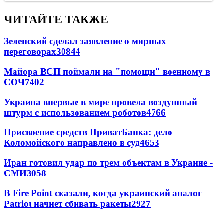
ЧИТАЙТЕ ТАКЖЕ
Зеленский сделал заявление о мирных
переговорах
30844
Майора ВСП поймали на "помощи" военному в
СОЧ
7402
Украина впервые в мире провела воздушный
штурм с использованием роботов
4766
Присвоение средств ПриватБанка: дело
Коломойского направлено в суд
4653
Иран готовил удар по трем объектам в Украине -
СМИ
3058
В Fire Point сказали, когда украинский аналог
Patriot начнет сбивать ракеты
2927