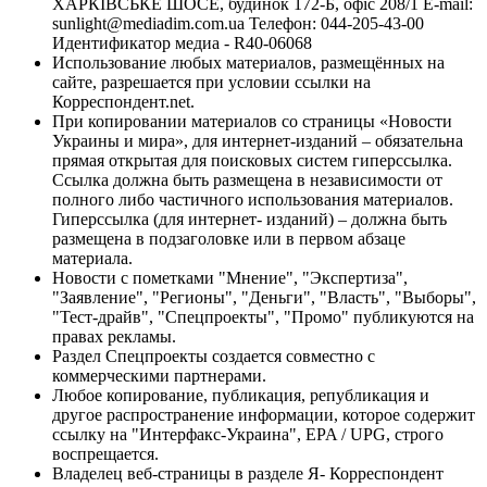
ХАРКІВСЬКЕ ШОСЕ, будинок 172-Б, офіс 208/1 E-mail:
sunlight@mediadim.com.ua
Телефон: 044-205-43-00
Идентификатор медиа - R40-06068
Использование любых материалов, размещённых на
сайте, разрешается при условии ссылки на
Корреспондент.net.
При копировании материалов со страницы «Новости
Украины и мира», для интернет-изданий – обязательна
прямая открытая для поисковых систем гиперссылка.
Ссылка должна быть размещена в независимости от
полного либо частичного использования материалов.
Гиперссылка (для интернет- изданий) – должна быть
размещена в подзаголовке или в первом абзаце
материала.
Новости с пометками "Мнение", "Экспертиза",
"Заявление", "Регионы", "Деньги", "Власть", "Выборы",
"Тест-драйв", "Спецпроекты", "Промо" публикуются на
правах рекламы.
Раздел Спецпроекты создается совместно с
коммерческими партнерами.
Любое копирование, публикация, републикация и
другое распространение информации, которое содержит
ссылку на "Интерфакс-Украина", EPA / UPG, строго
воспрещается.
Владелец веб-страницы в разделе Я- Корреспондент