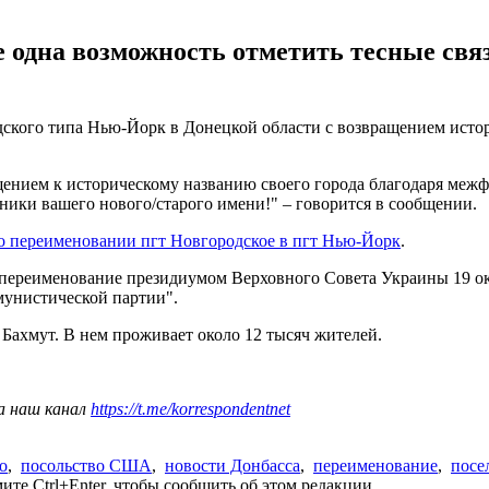
е одна возможность отметить тесные св
ского типа Нью-Йорк в Донецкой области с возвращением истор
ением к историческому названию своего города благодаря меж
ики вашего нового/старого имени!" – говорится в сообщении.
о переименовании пгт Новгородское в пгт Нью-Йорк
.
ереименование президиумом Верховного Совета Украины 19 окт
унистической партии".
 Бахмут. В нем проживает около 12 тысяч жителей.
а наш канал
https://t.me/korrespondentnet
о
,
посольство США
,
новости Донбасса
,
переименование
,
посе
те Ctrl+Enter, чтобы сообщить об этом редакции.