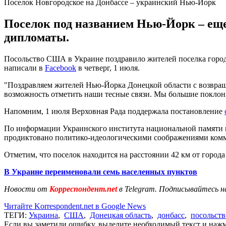
Поселок Новгородское на Донбассе – украинский Нью-Йорк
Поселок под названием Нью-Йорк – ещ
дипломаты.
Посольство США в Украине поздравило жителей поселка город
написали в
Facebook
в четверг, 1 июля.
"Поздравляем жителей Нью-Йорка Донецкой области с возвращ
возможность отметить наши тесные связи. Мы большие поклонн
Напомним, 1 июля Верховная Рада поддержала постановление
По информации Украинского института национальной памяти п
продиктовано политико-идеологическими соображениями комм
Отметим, что поселок находится на расстоянии 42 км от города
В Украине переименовали семь населенных пунктов
Новости от
Корреспондент.net
в Telegram. Подписывайтесь н
Читайте Korrespondent.net в Google News
ТЕГИ:
Украина
,
США
,
Донецкая область
,
донбасс
,
посольств
Если вы заметили ошибку, выделите необходимый текст и нажми