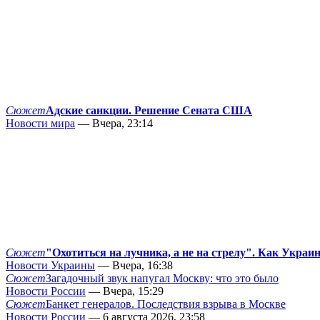
Сюжет
Адские санкции. Решение Сената США
Новости мира
— Вчера, 23:14
Сюжет
"Охотиться на лучника, а не на стрелу". Как Украи
Новости Украины
— Вчера, 16:38
Сюжет
Загадочный звук напугал Москву: что это было
Новости России
— Вчера, 15:29
Сюжет
Банкет генералов. Последствия взрыва в Москве
Новости России
— 6 августа 2026, 23:58