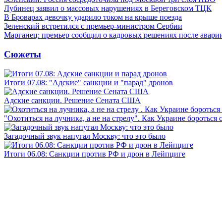
Лубинец заявил о массовых нарушениях в Береговском ТЦК
В Броварах девочку ударило током на крыше поезда
Зеленский встретился с премьер-министром Сербии
Марганец: премьер сообщил о кадровых решениях после авари
Сюжеты
Итоги 07.08: "Адские" санкции и "парад" дронов
Адские санкции. Решение Сената США
"Охотиться на лучника, а не на стрелу". Как Украине бороться 
Загадочный звук напугал Москву: что это было
Итоги 06.08: Санкции против РФ и дрон в Лейпциге