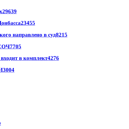
х
29639
Донбасса
23455
кого направлено в суд
8215
 СОЧ
7705
 входит в комплект
4276
И
3004