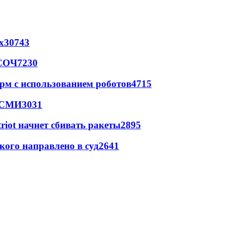
х
30743
 СОЧ
7230
рм с использованием роботов
4715
- СМИ
3031
triot начнет сбивать ракеты
2895
кого направлено в суд
2641