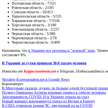
Полтавская область - 7/521
Ровенская область - 2/185
Сумская область - 10/413
Тернопольская область - 5/535
Харьковская область - 7/3336
Херсонская область - 3/180
Хмельницкая область - 2/257
Черкасская область - 5/389
Черновицкая область - 2/78
Черниговская область - 0/409
Напомним, что
в Украине все регионы в "зеленой" зоне
. Урове
составляет 8%.
В Украине за сутки привили 38,8 тысяч человек
Новости от
Корреспондент.net
в Telegram. Подписывайтесь н
Читайте Korrespondent.net в Google News
Коронавирус
В Минздраве сказали, нужно ли больше одной бустерной прив
Подвид Омикрона Arcturus впервые привел к гибели человека
Заболеваемость COVID-19 в Украине пошла на спад
Новый вариант коронавируса попал из Индии в Европу
В США отменили режим ЧС, введенный из-за COVID