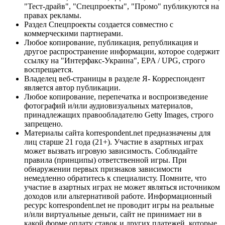
"Тест-драйв", "Спецпроекты", "Промо" публикуются на
правах рекламы.
Раздел Спецпроекты создается совместно с
коммерческими партнерами.
Любое копирование, публикация, републикация и
другое распространение информации, которое содержит
ссылку на "Интерфакс-Украина", EPA / UPG, строго
воспрещается.
Владелец веб-страницы в разделе Я- Корреспондент
является автор публикации.
Любое копирование, перепечатка и воспроизведение
фотографий и/или аудиовизуальных материалов,
принадлежащих правообладателю Getty Images, строго
запрещено.
Материалы сайта korrespondent.net предназначены для
лиц старше 21 года (21+). Участие в азартных играх
может вызвать игровую зависимость. Соблюдайте
правила (принципы) ответственной игры. При
обнаружении первых признаков зависимости
немедленно обратитесь к специалисту. Помните, что
участие в азартных играх не может являться источником
доходов или альтернативой работе. Информационный
ресурс korrespondent.net не проводит игры на реальные
и/или виртуальные деньги, сайт не принимает ни в
какой форме оплату ставок и других платежей, которые