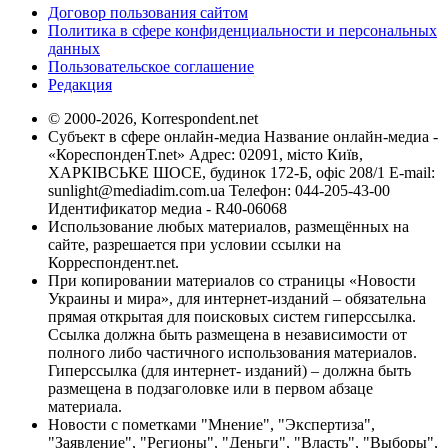
Договор пользования сайтом
Политика в сфере конфиденциальности и персональных
данных
Пользовательское соглашение
Редакция
© 2000-2026, Korrespondent.net
Субъект в сфере онлайн-медиа Название онлайн-медиа -
«КореспонденТ.net» Адрес: 02091, місто Київ,
ХАРКІВСЬКЕ ШОСЕ, будинок 172-Б, офіс 208/1 E-mail:
sunlight@mediadim.com.ua
Телефон: 044-205-43-00
Идентификатор медиа - R40-06068
Использование любых материалов, размещённых на
сайте, разрешается при условии ссылки на
Корреспондент.net.
При копировании материалов со страницы «Новости
Украины и мира», для интернет-изданий – обязательна
прямая открытая для поисковых систем гиперссылка.
Ссылка должна быть размещена в независимости от
полного либо частичного использования материалов.
Гиперссылка (для интернет- изданий) – должна быть
размещена в подзаголовке или в первом абзаце
материала.
Новости с пометками "Мнение", "Экспертиза",
"Заявление", "Регионы", "Деньги", "Власть", "Выборы",