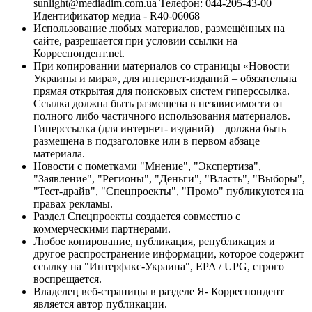
sunlight@mediadim.com.ua
Телефон: 044-205-43-00
Идентификатор медиа - R40-06068
Использование любых материалов, размещённых на
сайте, разрешается при условии ссылки на
Корреспондент.net.
При копировании материалов со страницы «Новости
Украины и мира», для интернет-изданий – обязательна
прямая открытая для поисковых систем гиперссылка.
Ссылка должна быть размещена в независимости от
полного либо частичного использования материалов.
Гиперссылка (для интернет- изданий) – должна быть
размещена в подзаголовке или в первом абзаце
материала.
Новости с пометками "Мнение", "Экспертиза",
"Заявление", "Регионы", "Деньги", "Власть", "Выборы",
"Тест-драйв", "Спецпроекты", "Промо" публикуются на
правах рекламы.
Раздел Спецпроекты создается совместно с
коммерческими партнерами.
Любое копирование, публикация, републикация и
другое распространение информации, которое содержит
ссылку на "Интерфакс-Украина", EPA / UPG, строго
воспрещается.
Владелец веб-страницы в разделе Я- Корреспондент
является автор публикации.