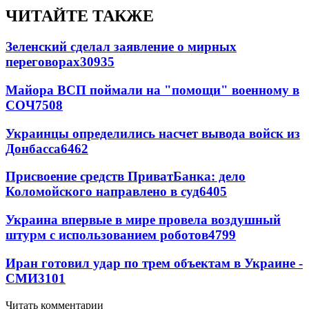
ЧИТАЙТЕ ТАКЖЕ
Зеленский сделал заявление о мирных
переговорах
30935
Майора ВСП поймали на "помощи" военному в
СОЧ
7508
Украинцы определились насчет вывода войск из
Донбасса
6462
Присвоение средств ПриватБанка: дело
Коломойского направлено в суд
6405
Украина впервые в мире провела воздушный
штурм с использованием роботов
4799
Иран готовил удар по трем объектам в Украине -
СМИ
3101
Читать комментарии