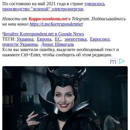
По состоянию на май 2021 года в стране
удвоилось
производство "зеленой" электроэнергии
.
Новости от
Корреспондент.net
в Telegram. Подписывайтесь
на наш канал
https://t.me/korrespondentnet
Читайте Korrespondent.net в Google News
ТЕГИ:
Украина
,
Европа
,
ЕС
,
энергетика
,
Евросоюз
,
новости Украины
,
Денис Шмыгаль
Если вы заметили ошибку, выделите необходимый текст и
нажмите Ctrl+Enter, чтобы сообщить об этом редакции.