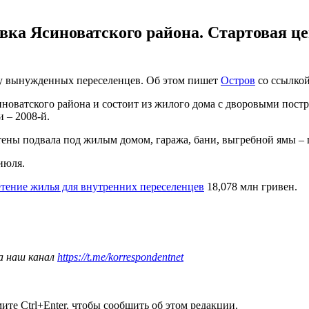
вка Ясиноватского района. Стартовая цен
у вынужденных переселенцев. Об этом пишет
Остров
со ссылко
иноватского района и состоит из жилого дома с дворовыми пост
и – 2008-й.
тены подвала под жилым домом, гаража, бани, выгребной ямы – 
июля.
тение жилья для внутренних переселенцев
18,078 млн гривен.
а наш канал
https://t.me/korrespondentnet
те Ctrl+Enter, чтобы сообщить об этом редакции.