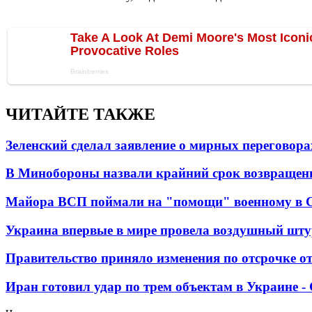
ЧИТАЙТЕ ТАКЖЕ
Зеленский сделал заявление о мирных переговора
В Минобороны назвали крайний срок возвращен
Майора ВСП поймали на "помощи" военному в
Украина впервые в мире провела воздушный шту
Правительство приняло изменения по отсрочке о
Иран готовил удар по трем объектам в Украине 