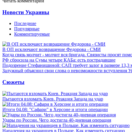
Читать комментарии
Новости Украины
Последние
Популярные
Комментируемые
В ОП исключают возвращение Федорова - СМИ
Когда связь молчит - молчит вся бригада. Связисты просят по
РФ сбросила на Сумы четыре КАБа: есть пострадавшие
Подозрение Стефанишиной: САП требует залог в размере 13,3 
Залужный объяснил свои слова о невозможности вступления 
Сюжеты
Пытаются взломать Киев. Реакция Запада на удар
Итоги 04.08: "Сафари" в Херсоне и итоги операции
Удары по России. Чего достигла 40-дневная операция
Нападения на украинцев в Польше. Как изменить ситуацию