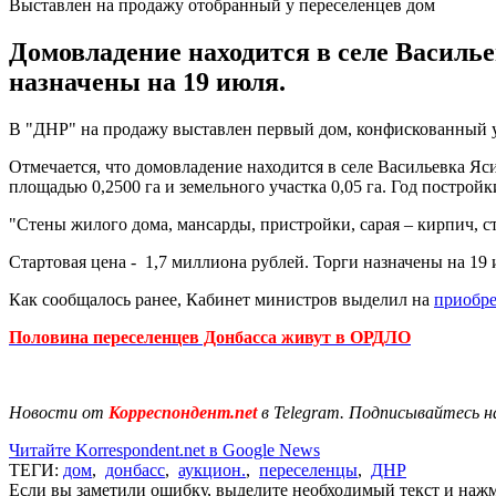
Выставлен на продажу отобранный у переселенцев дом
Домовладение находится в селе Василье
назначены на 19 июля.
В "ДНР" на продажу выставлен первый дом, конфискованный 
Отмечается, что домовладение находится в селе Васильевка Яс
площадью 0,2500 га и земельного участка 0,05 га. Год постройк
"Стены жилого дома, мансарды, пристройки, сарая – кирпич, с
Стартовая цена - 1,7 миллиона рублей. Торги назначены на 19 
Как сообщалось ранее, Кабинет министров выделил на
приобре
Половина переселенцев Донбасса живут в ОРДЛО
Новости от
Корреспондент.net
в Telegram. Подписывайтесь н
Читайте Korrespondent.net в Google News
ТЕГИ:
дом
,
донбасс
,
аукцион.
,
переселенцы
,
ДНР
Если вы заметили ошибку, выделите необходимый текст и нажми