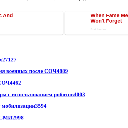
х
27127
ия военных после СОЧ
4889
 СОЧ
4462
рм с использованием роботов
4003
т мобилизации
3594
- СМИ
2998