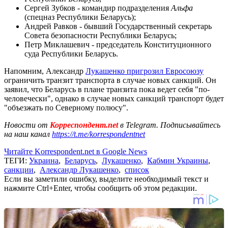
Сергей Зубков - командир подразделения
Альфа
(спецназ Республики Беларусь);
Андрей Равков - бывший Государственный секретарь
Совета безопасности Республики Беларусь;
Петр Миклашевич - председатель Конституционного
суда Республики Беларусь.
Напомним, Александр
Лукашенко пригрозил Евросоюзу
ограничить транзит транспорта в случае новых санкций. Он
заявил, что Беларусь в плане транзита пока ведет себя "по-
человечески", однако в случае новых санкций транспорт будет
"объезжать по Северному полюсу".
Новости от
Корреспондент.net
в Telegram. Подписывайтесь
на наш канал
https://t.me/korrespondentnet
Читайте Korrespondent.net в Google News
ТЕГИ:
Украина
,
Беларусь
,
Лукашенко
,
Кабмин Украины
,
санкции
,
Александр Лукашенко
,
список
Если вы заметили ошибку, выделите необходимый текст и
нажмите Ctrl+Enter, чтобы сообщить об этом редакции.