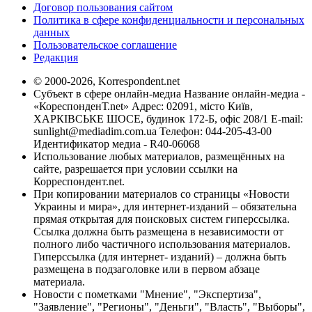
Договор пользования сайтом
Политика в сфере конфиденциальности и персональных
данных
Пользовательское соглашение
Редакция
© 2000-2026, Korrespondent.net
Субъект в сфере онлайн-медиа Название онлайн-медиа -
«КореспонденТ.net» Адрес: 02091, місто Київ,
ХАРКІВСЬКЕ ШОСЕ, будинок 172-Б, офіс 208/1 E-mail:
sunlight@mediadim.com.ua
Телефон: 044-205-43-00
Идентификатор медиа - R40-06068
Использование любых материалов, размещённых на
сайте, разрешается при условии ссылки на
Корреспондент.net.
При копировании материалов со страницы «Новости
Украины и мира», для интернет-изданий – обязательна
прямая открытая для поисковых систем гиперссылка.
Ссылка должна быть размещена в независимости от
полного либо частичного использования материалов.
Гиперссылка (для интернет- изданий) – должна быть
размещена в подзаголовке или в первом абзаце
материала.
Новости с пометками "Мнение", "Экспертиза",
"Заявление", "Регионы", "Деньги", "Власть", "Выборы",