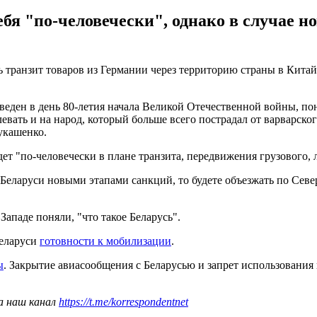
ебя "по-человечески", однако в случае 
транзит товаров из Германии через территорию страны в Китай 
веден в день 80-летия начала Великой Отечественной войны, по
евать и на народ, который больше всего пострадал от варварско
укашенко.
дет "по-человечески в плане транзита, передвижения грузового, 
Беларуси новыми этапами санкций, то будете объезжать по Севе
Западе поняли, "что такое Беларусь".
Беларуси
готовности к мобилизации
.
ы
. Закрытие авиасообщения с Беларусью и запрет использования
а наш канал
https://t.me/korrespondentnet