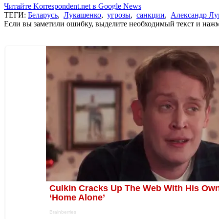
Читайте Korrespondent.net в Google News
ТЕГИ:
Беларусь
,
Лукашенко
,
угрозы
,
санкции
,
Александр Лу
Если вы заметили ошибку, выделите необходимый текст и нажми