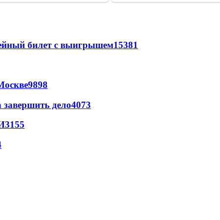
рейный билет с выигрышем
15381
Москве
9898
а завершить дело
4073
И
3155
4