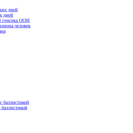
х дней
ст генсека ООН
ллиона человек
ана
с баллистикой