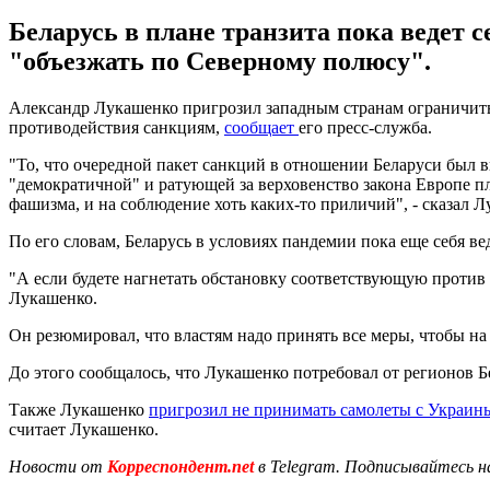
Беларусь в плане транзита пока ведет с
"объезжать по Северному полюсу".
Александр Лукашенко пригрозил западным странам ограничить 
противодействия санкциям,
сообщает
его пресс-служба.
"То, что очередной пакет санкций в отношении Беларуси был в
"демократичной" и ратующей за верховенство закона Европе пл
фашизма, и на соблюдение хоть каких-то приличий", - сказал Л
По его словам, Беларусь в условиях пандемии пока еще себя ве
"А если будете нагнетать обстановку соответствующую против 
Лукашенко.
Он резюмировал, что властям надо принять все меры, чтобы на 
До этого сообщалось, что Лукашенко потребовал от регионов 
Также Лукашенко
пригрозил не принимать самолеты с Украин
считает Лукашенко.
Новости от
Корреспондент.net
в Telegram. Подписывайтесь н