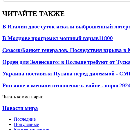
ЧИТАЙТЕ ТАКЖЕ
В Италии двое суток искали выброшенный лоте
В Молдове прогремел мощный взрыв
11800
Сюжет
Банкет генералов. Последствия взрыва в 
Орден для Зеленского: в Польше требуют от Туск
Украина поставила Путина перед дилеммой - СМ
Россияне изменили отношение к войне - опрос
292
Читать комментарии
Новости мира
Последние
Популярные
Комментируемые