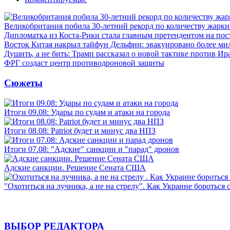
Великобритания побила 30-летний рекорд по количеству жарки
Дипломатка из Коста-Рики стала главным претендентом на по
Восток Китая накрыл тайфун Дельфин: эвакуировано более ми
Душить, а не бить: Трамп рассказал о новой тактике против Ир
ФРГ создаст центр противодроновой защиты
Сюжеты
Итоги 09.08: Удары по судам и атаки на города
Итоги 08.08: Patriot будет и минус два НПЗ
Итоги 07.08: "Адские" санкции и "парад" дронов
Адские санкции. Решение Сената США
"Охотиться на лучника, а не на стрелу". Как Украине бороться 
ВЫБОР РЕДАКТОРА