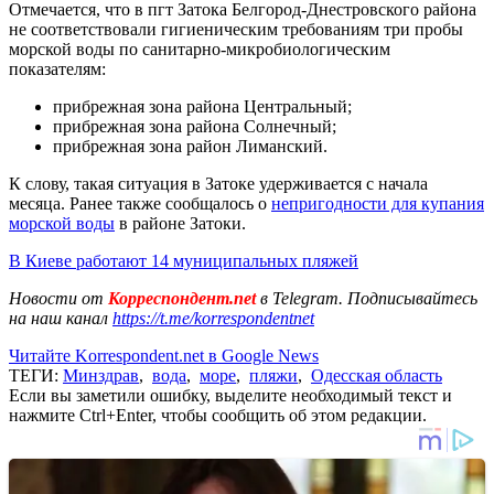
Отмечается, что в пгт Затока Белгород-Днестровского района
не соответствовали гигиеническим требованиям три пробы
морской воды по санитарно-микробиологическим
показателям:
прибрежная зона района Центральный;
прибрежная зона района Солнечный;
прибрежная зона район Лиманский.
К слову, такая ситуация в Затоке удерживается с начала
месяца. Ранее также сообщалось о
непригодности для купания
морской воды
в районе Затоки.
В Киеве работают 14 муниципальных пляжей
Новости от
Корреспондент.net
в Telegram. Подписывайтесь
на наш канал
https://t.me/korrespondentnet
Читайте Korrespondent.net в Google News
ТЕГИ:
Минздрав
,
вода
,
море
,
пляжи
,
Одесская область
Если вы заметили ошибку, выделите необходимый текст и
нажмите Ctrl+Enter, чтобы сообщить об этом редакции.