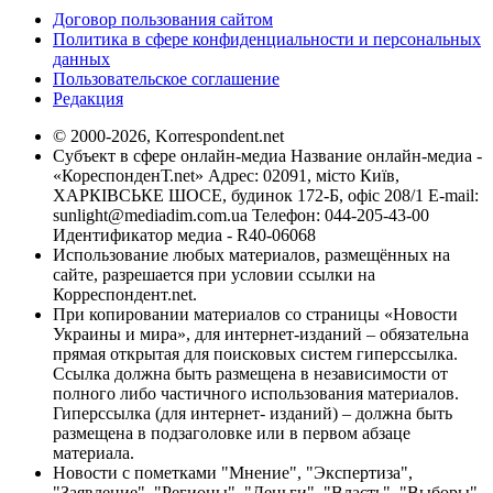
Договор пользования сайтом
Политика в сфере конфиденциальности и персональных
данных
Пользовательское соглашение
Редакция
© 2000-2026, Korrespondent.net
Субъект в сфере онлайн-медиа Название онлайн-медиа -
«КореспонденТ.net» Адрес: 02091, місто Київ,
ХАРКІВСЬКЕ ШОСЕ, будинок 172-Б, офіс 208/1 E-mail:
sunlight@mediadim.com.ua
Телефон: 044-205-43-00
Идентификатор медиа - R40-06068
Использование любых материалов, размещённых на
сайте, разрешается при условии ссылки на
Корреспондент.net.
При копировании материалов со страницы «Новости
Украины и мира», для интернет-изданий – обязательна
прямая открытая для поисковых систем гиперссылка.
Ссылка должна быть размещена в независимости от
полного либо частичного использования материалов.
Гиперссылка (для интернет- изданий) – должна быть
размещена в подзаголовке или в первом абзаце
материала.
Новости с пометками "Мнение", "Экспертиза",
"Заявление", "Регионы", "Деньги", "Власть", "Выборы",