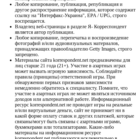
Любое копирование, публикация, републикация и
другое распространение информации, которое содержит
ссылку на "Интерфакс-Украина", EPA / UPG, строго
воспрещается.
Владелец веб-страницы в разделе Я- Корреспондент
является автор публикации.
Любое копирование, перепечатка и воспроизведение
фотографий и/или аудиовизуальных материалов,
принадлежащих правообладателю Getty Images, строго
запрещено.
Материалы сайта korrespondent.net предназначены для
лиц старше 21 года (21+). Участие в азартных играх
может вызвать игровую зависимость. Соблюдайте
правила (принципы) ответственной игры. При
обнаружении первых признаков зависимости
немедленно обратитесь к специалисту. Помните, что
участие в азартных играх не может являться источником
доходов или альтернативой работе. Информационный
ресурс korrespondent.net не проводит игры на реальные
и/или виртуальные деньги, сайт не принимает ни в
какой форме оплату ставок и других платежей, которые
связаны/могут быть связаны с азартными играми,
букмекерами или тотализаторами. Какие-либо
материалы на информационном ресурсе
korrespondent.net публикуются исключительно в