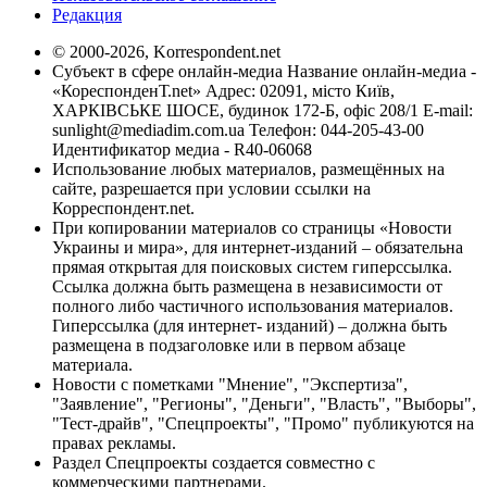
Редакция
© 2000-2026, Korrespondent.net
Субъект в сфере онлайн-медиа Название онлайн-медиа -
«КореспонденТ.net» Адрес: 02091, місто Київ,
ХАРКІВСЬКЕ ШОСЕ, будинок 172-Б, офіс 208/1 E-mail:
sunlight@mediadim.com.ua
Телефон: 044-205-43-00
Идентификатор медиа - R40-06068
Использование любых материалов, размещённых на
сайте, разрешается при условии ссылки на
Корреспондент.net.
При копировании материалов со страницы «Новости
Украины и мира», для интернет-изданий – обязательна
прямая открытая для поисковых систем гиперссылка.
Ссылка должна быть размещена в независимости от
полного либо частичного использования материалов.
Гиперссылка (для интернет- изданий) – должна быть
размещена в подзаголовке или в первом абзаце
материала.
Новости с пометками "Мнение", "Экспертиза",
"Заявление", "Регионы", "Деньги", "Власть", "Выборы",
"Тест-драйв", "Спецпроекты", "Промо" публикуются на
правах рекламы.
Раздел Спецпроекты создается совместно с
коммерческими партнерами.