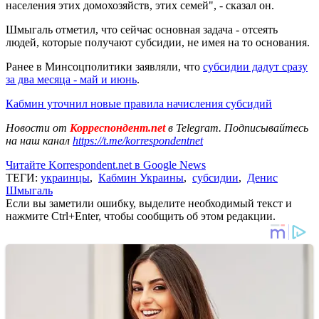
населения этих домохозяйств, этих семей", - сказал он.
Шмыгаль отметил, что сейчас основная задача - отсеять
людей, которые получают субсидии, не имея на то основания.
Ранее в Минсоцполитики заявляли, что
субсидии дадут сразу
за два месяца - май и июнь
.
Кабмин уточнил новые правила начисления субсидий
Новости от
Корреспондент.net
в Telegram. Подписывайтесь
на наш канал
https://t.me/korrespondentnet
Читайте Korrespondent.net в Google News
ТЕГИ:
украинцы
,
Кабмин Украины
,
субсидии
,
Денис
Шмыгаль
Если вы заметили ошибку, выделите необходимый текст и
нажмите Ctrl+Enter, чтобы сообщить об этом редакции.