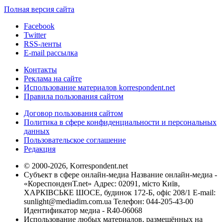
Полная версия сайта
Facebook
Twitter
RSS-ленты
E-mail рассылка
Контакты
Реклама на сайте
Использование материалов korrespondent.net
Правила пользования сайтом
Договор пользования сайтом
Политика в сфере конфиденциальности и персональных
данных
Пользовательское соглашение
Редакция
© 2000-2026, Korrespondent.net
Субъект в сфере онлайн-медиа Название онлайн-медиа -
«КореспонденТ.net» Адрес: 02091, місто Київ,
ХАРКІВСЬКЕ ШОСЕ, будинок 172-Б, офіс 208/1 E-mail:
sunlight@mediadim.com.ua
Телефон: 044-205-43-00
Идентификатор медиа - R40-06068
Использование любых материалов, размещённых на