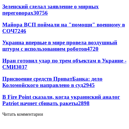
Зеленский сделал заявление о мирных
переговорах
30756
Майора ВСП поймали на "помощи" военному в
СОЧ
7246
Украина впервые в мире провела воздушный
штурм с использованием роботов
4720
Иран готовил удар по трем объектам в Украине -
СМИ
3037
Присвоение средств ПриватБанка: дело
Коломойского направлено в суд
2945
В Fire Point сказали, когда украинский аналог
Patriot начнет сбивать ракеты
2898
Читать комментарии