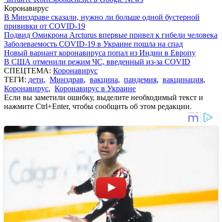
Коронавирус
В Минздраве сказали, нужно ли больше одной бустерной
прививки от COVID-19
Подвид Омикрона Arcturus впервые привел к гибели человека
Заболеваемость COVID-19 в Украине пошла на спад
Новый вариант коронавируса попал из Индии в Европу
В США отменили режим ЧС, введенный из-за COVID
СПЕЦТЕМА:
Коронавирус
ТЕГИ:
дети
,
Минздрав
,
вакцина
,
пандемия
,
вакцинация
,
Коронавирус
,
Коронавирус в Украине
Если вы заметили ошибку, выделите необходимый текст и
нажмите Ctrl+Enter, чтобы сообщить об этом редакции.