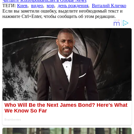
Читайте Korrespondent.net в Google News
ТЕГИ:
Киев
,
видео
,
мэр
,
день рождения
,
Виталий Кличко
Если вы заметили ошибку, выделите необходимый текст и
нажмите Ctrl+Enter, чтобы сообщить об этом редакции.