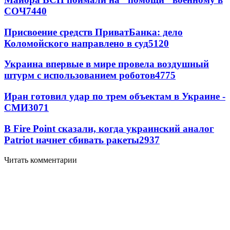
СОЧ
7440
Присвоение средств ПриватБанка: дело
Коломойского направлено в суд
5120
Украина впервые в мире провела воздушный
штурм с использованием роботов
4775
Иран готовил удар по трем объектам в Украине -
СМИ
3071
В Fire Point сказали, когда украинский аналог
Patriot начнет сбивать ракеты
2937
Читать комментарии