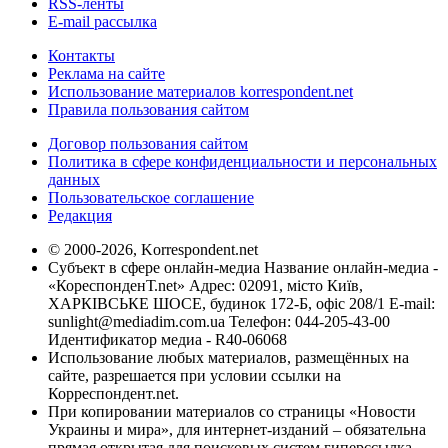
RSS-ленты
E-mail рассылка
Контакты
Реклама на сайте
Использование материалов korrespondent.net
Правила пользования сайтом
Договор пользования сайтом
Политика в сфере конфиденциальности и персональных
данных
Пользовательское соглашение
Редакция
© 2000-2026, Korrespondent.net
Субъект в сфере онлайн-медиа Название онлайн-медиа -
«КореспонденТ.net» Адрес: 02091, місто Київ,
ХАРКІВСЬКЕ ШОСЕ, будинок 172-Б, офіс 208/1 E-mail:
sunlight@mediadim.com.ua
Телефон: 044-205-43-00
Идентификатор медиа - R40-06068
Использование любых материалов, размещённых на
сайте, разрешается при условии ссылки на
Корреспондент.net.
При копировании материалов со страницы «Новости
Украины и мира», для интернет-изданий – обязательна
прямая открытая для поисковых систем гиперссылка.